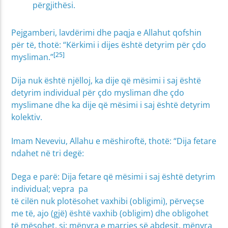
përgjithësi.
Pejgamberi, lavdërimi dhe paqja e Allahut qofshin
për të, thotë: “Kërkimi i dijes është detyrim për çdo
[25]
mysliman.”
Dija nuk është njëlloj, ka dije që mësimi i saj është
detyrim individual për çdo mysliman dhe çdo
myslimane dhe ka dije që mësimi i saj është detyrim
kolektiv.
Imam Neveviu, Allahu e mëshiroftë, thotë: “Dija fetare
ndahet në tri degë:
Dega e parë: Dija fetare që mësimi i saj është detyrim
individual; vepra pa
të cilën nuk plotësohet vaxhibi (obligimi), përveçse
me të, ajo (gjë) është vaxhib (obligim) dhe obligohet
të mësohet, si: mënyra e marrjes së abdesit, mënyra