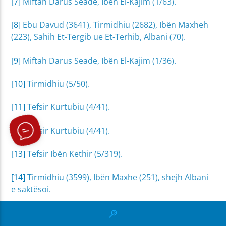
[7]
Miftah Darus Seade, Ibën El-Kajim (1/63).
[8]
Ebu Davud (3641), Tirmidhiu (2682), Ibën Maxheh
(223), Sahih Et-Tergib ue Et-Terhib, Albani (70).
[9]
Miftah Darus Seade, Ibën El-Kajim (1/36).
[10]
Tirmidhiu (5/50).
[11]
Tefsir Kurtubiu (4/41).
[12]
Tefsir Kurtubiu (4/41).
[13]
Tefsir Ibën Kethir (5/319).
[14]
Tirmidhiu (3599), Ibën Maxhe (251), shejh Albani
e saktësoi.
[15]
Ibën Maxhe 925), shejh Albani hadithin e vlerësoi
të mire.