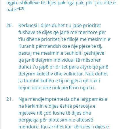
ngjitu shkallëve të dijes pak nga pak, për çdo ditë e
[28]
natë.”
Kërkuesi i dijes duhet t’u japë prioritet
fushave të dijes që janë më meritore për
t’iu dhënë prioritet; të fillojë me mësimin e
Kuranit përmendsh ose një pjese të tij,
pastaj me mësimin e teuhidit, çështjeve
që janë detyrim individual të mësohen
duhet t’u japë prioritet para atyre që janë
detyrim kolektiv dhe vullnetar. Nuk duhet
ta humbë kohën e tij në gjëra që nuk i
bëjnë dobi dhe nuk përfiton nga to.
Nga mendjemprehtësia dhe largpamësia
në kërkimin e dijes është përsosja e
mjeteve në çdo fushë të dijes dhe
përpjekja për plotësimin e aftësisë
mendore. Kjo arrihet kur kërkuesi i dijes e