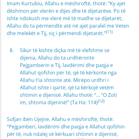
Imam Kurtubiu, Allahu e mëshiroftë, thotë: “Ky ajet
dëshmon për vlerën e dijes dhe të dijetarëve. Po të
ishte ndokush me vlerë më të madhe se dijetarët,
Allahu do ta përmendte atë në ajet paralel me Veten
[11]
dhe melekët e Tij, siç i përmendi dijetarët.”
Sikur të kishte diçka më të vlefshme se
dijenia, Allahu do ta urdhëronte
Pejgamberin e Tij, lavdërimi dhe paqja e
Allahut qofshin për të, që të kërkonte nga
Allahu t’ia shtonte atë. Mirëpo urdhri i
Allahut ishte i qartë, që ta kërkojë vetëm
shtimin e dijenisë. Allahu thotë: “… “O Zoti
[12]
im, shtoma dijeninë!” (Ta Ha: 114)
Sufjan ibën Ujejne, Allahu e mëshiroftë, thotë:
“Pejgamberi, lavdërimi dhe paqja e Allahut qofshin
për të, nuk ndalej së kërkuari shtimin e dijenisë,