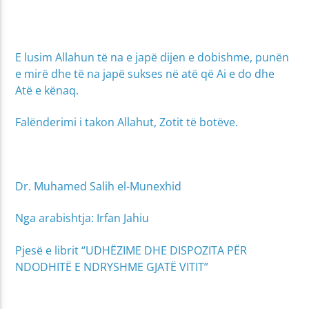
E lusim Allahun të na e japë dijen e dobishme, punën
e mirë dhe të na japë sukses në atë që Ai e do dhe
Atë e kënaq.
Falënderimi i takon Allahut, Zotit të botëve.
Dr. Muhamed Salih el-Munexhid
Nga arabishtja: Irfan Jahiu
Pjesë e librit “UDHËZIME DHE DISPOZITA PËR
NDODHITË E NDRYSHME GJATË VITIT”