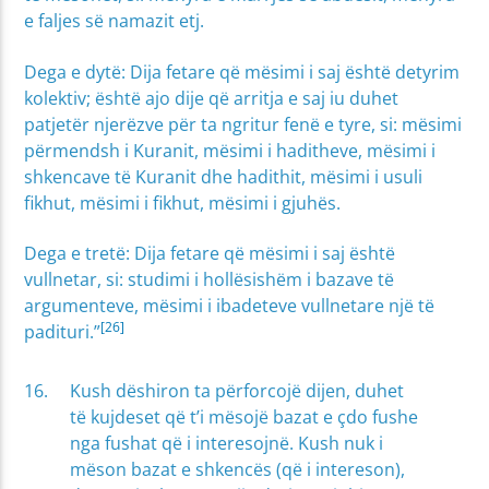
e faljes së namazit etj.
Dega e dytë: Dija fetare që mësimi i saj është detyrim
kolektiv; është ajo dije që arritja e saj iu duhet
patjetër njerëzve për ta ngritur fenë e tyre, si: mësimi
përmendsh i Kuranit, mësimi i haditheve, mësimi i
shkencave të Kuranit dhe hadithit, mësimi i usuli
fikhut, mësimi i fikhut, mësimi i gjuhës.
Dega e tretë: Dija fetare që mësimi i saj është
vullnetar, si: studimi i hollësishëm i bazave të
argumenteve, mësimi i ibadeteve vullnetare një të
[26]
padituri.”
Kush dëshiron ta përforcojë dijen, duhet
të kujdeset që t’i mësojë bazat e çdo fushe
nga fushat që i interesojnë. Kush nuk i
mëson bazat e shkencës (që i intereson),