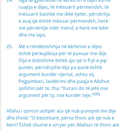
ruajtja e dijes, të mësuarit përmendsh, të
mësuarit bashkë me dikë tjetër, përsëritja
e asaj që është mësuar përmendsh, herë
me përsëritje ndër mend, e herë me letër
dhe me laps.
Më e rëndësishmja në kërkimin e dijes
është përkujdesja për të punuar me dije.
Dija e dobishme është ajo që si fryt e jep
punën, përndryshe dija pa punë është
argument kundër njeriut, ashtu siç
Pejgamberi, lavdërimi dhe paqja e Allahut
qofshin për të, tha: “Kurani do të jetë ose
[30]
argument për ty, ose kundër teje.”
Allahu i qorton ashpër ata që nuk punojnë me dije
dhe thotë: “O besimtarë, përse thoni atë që nuk e
bëni? Është shumë e urryer për Allahun të thoni atë