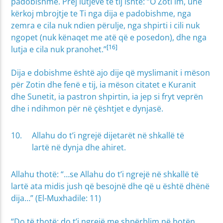
padobishme. Prej lutjeve të tij ishte: “O Zoti im, unë
kërkoj mbrojtje te Ti nga dija e padobishme, nga
zemra e cila nuk ndien përulje, nga shpirti i cili nuk
ngopet (nuk kënaqet me atë që e posedon), dhe nga
[16]
lutja e cila nuk pranohet.”
Dija e dobishme është ajo dije që myslimanit i mëson
për Zotin dhe fenë e tij, ia mëson citatet e Kuranit
dhe Sunetit, ia pastron shpirtin, ia jep si fryt veprën
dhe i ndihmon për në çështjet e dynjasë.
Allahu do t’i ngrejë dijetarët në shkallë të
lartë në dynja dhe ahiret.
Allahu thotë: “…se Allahu do t’i ngrejë në shkallë të
lartë ata midis jush që besojnë dhe që u është dhënë
dija…” (El-Muxhadile: 11)
“Do të thotë: do t’i ngrejë me shpërblim në botën