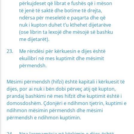
përkujdeset që librat e fushës që i mëson
të jenë të saktë dhe botime të drejta,
ndërsa për meseletë e paqarta dhe që
nuk i kupton duhet t’u kthehet dijetarëve
(ose librin ta lexojë dhe mësojë së bashku
me dijetarët).
Me rëndësi për kërkuesin e dijes është
ekuilibri në mes kuptimit dhe mësimit
përmendsh.
Mësimi përmendsh (hifzi) është kapitali i kërkuesit të
dijes, por ai nuk i bën dobi përveç atij që kupton,
prandaj bashkimi në mes hifzit dhe kuptimit është i
domosdoshëm. Çdonjëri e ndihmon tjetrin, kuptimi e
ndihmon mësimin përmendsh dhe mësimi
përmendsh e ndihmon kuptimin.
Nga largpamësia në kërkimin e dijes është