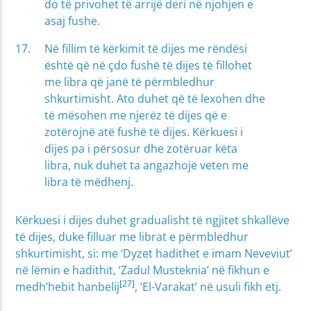
do të privohet të arrijë deri në njohjen e
asaj fushe.
Në fillim të kërkimit të dijes me rëndësi
është që në çdo fushë të dijes të fillohet
me libra që janë të përmbledhur
shkurtimisht. Ato duhet që të lexohen dhe
të mësohen me njerëz të dijes që e
zotërojnë atë fushë të dijes. Kërkuesi i
dijes pa i përsosur dhe zotëruar këta
libra, nuk duhet ta angazhojë veten me
libra të mëdhenj.
Kërkuesi i dijes duhet gradualisht të ngjitet shkallëve
të dijes, duke filluar me librat e përmbledhur
shkurtimisht, si: me ‘Dyzet hadithet e imam Neveviut’
në lëmin e hadithit, ‘Zadul Musteknia’ në fikhun e
[27]
medh’hebit hanbelij
, ‘El-Varakat’ në usuli fikh etj.