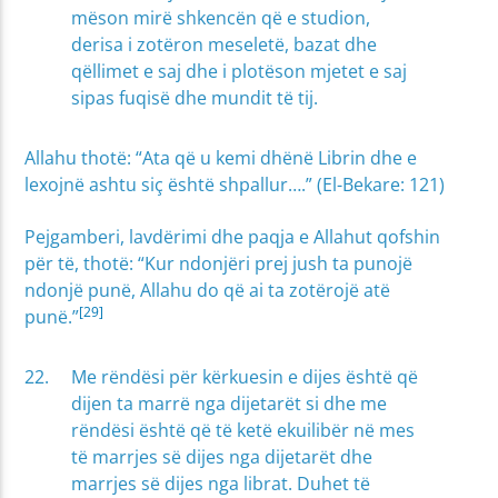
mëson mirë shkencën që e studion,
derisa i zotëron meseletë, bazat dhe
qëllimet e saj dhe i plotëson mjetet e saj
sipas fuqisë dhe mundit të tij.
Allahu thotë: “Ata që u kemi dhënë Librin dhe e
lexojnë ashtu siç është shpallur….” (El-Bekare: 121)
Pejgamberi, lavdërimi dhe paqja e Allahut qofshin
për të, thotë: “Kur ndonjëri prej jush ta punojë
ndonjë punë, Allahu do që ai ta zotërojë atë
[29]
punë.”
Me rëndësi për kërkuesin e dijes është që
dijen ta marrë nga dijetarët si dhe me
rëndësi është që të ketë ekuilibër në mes
të marrjes së dijes nga dijetarët dhe
marrjes së dijes nga librat. Duhet të