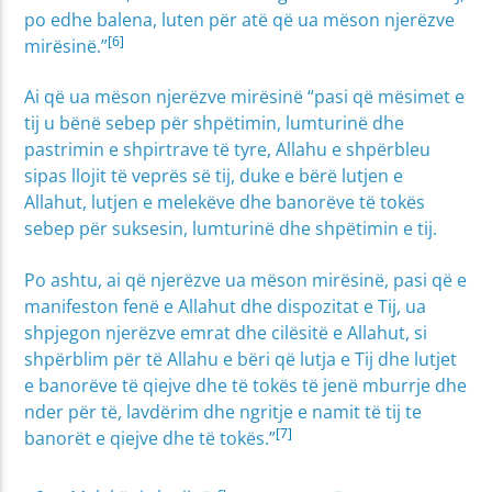
po edhe balena, luten për atë që ua mëson njerëzve
[6]
mirësinë.”
Ai që ua mëson njerëzve mirësinë “pasi që mësimet e
tij u bënë sebep për shpëtimin, lumturinë dhe
pastrimin e shpirtrave të tyre, Allahu e shpërbleu
sipas llojit të veprës së tij, duke e bërë lutjen e
Allahut, lutjen e melekëve dhe banorëve të tokës
sebep për suksesin, lumturinë dhe shpëtimin e tij.
Po ashtu, ai që njerëzve ua mëson mirësinë, pasi që e
manifeston fenë e Allahut dhe dispozitat e Tij, ua
shpjegon njerëzve emrat dhe cilësitë e Allahut, si
shpërblim për të Allahu e bëri që lutja e Tij dhe lutjet
e banorëve të qiejve dhe të tokës të jenë mburrje dhe
nder për të, lavdërim dhe ngritje e namit të tij te
[7]
banorët e qiejve dhe të tokës.”