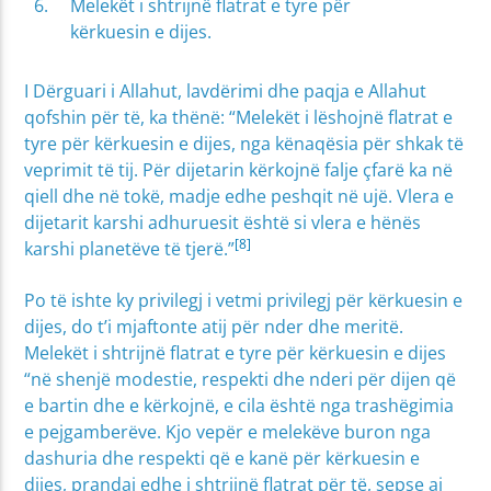
Melekët i shtrijnë flatrat e tyre për
kërkuesin e dijes.
I Dërguari i Allahut, lavdërimi dhe paqja e Allahut
qofshin për të, ka thënë: “Melekët i lëshojnë flatrat e
tyre për kërkuesin e dijes, nga kënaqësia për shkak të
veprimit të tij. Për dijetarin kërkojnë falje çfarë ka në
qiell dhe në tokë, madje edhe peshqit në ujë. Vlera e
dijetarit karshi adhuruesit është si vlera e hënës
[8]
karshi planetëve të tjerë.”
Po të ishte ky privilegj i vetmi privilegj për kërkuesin e
dijes, do t’i mjaftonte atij për nder dhe meritë.
Melekët i shtrijnë flatrat e tyre për kërkuesin e dijes
“në shenjë modestie, respekti dhe nderi për dijen që
e bartin dhe e kërkojnë, e cila është nga trashëgimia
e pejgamberëve. Kjo vepër e melekëve buron nga
dashuria dhe respekti që e kanë për kërkuesin e
dijes, prandaj edhe i shtrijnë flatrat për të, sepse ai