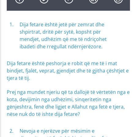
Dija fetare është jetë për zemrat dhe
shpirtrat, dritë për sytë, kopsht për
mendjet, udhëzim që me të ndriçohet
ibadeti dhe rregullat ndërnjerëzore.
Dija fetare është peshorja e robit që me të i mat
bindjet, fjalët, veprat, gjendjet dhe të gjitha çështjet e
tjera të tij.
Prej nga mundet njeriu që ta dallojë të vërtetën nga e
kota, devijimin nga udhëzimi, sinqeritetin nga
gënjeshtra, fenë dhe ligjet e Allahut nga fetë e tjera,
nëse nuk do të ishte dija fetare?
Nevoja e njerëzve për mësimin e