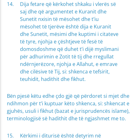
Dija fetare që kërkohet shkaku i vlerës së
saj dhe që argumentet e Kuranit dhe
Sunetit nxisin të mësohet dhe t’iu
mësohet të tjerëve është dija e Kuranit
dhe Sunetit, mësimi dhe kuptimi i citateve
të tyre, njohja e çështjeve të fesë të
domosdoshme që duhet t’i dijë myslimani
për adhurimin e Zotit të tij dhe rregullat
ndërnjerëzore, njohja e Allahut, e emrave
dhe cilësive të Tij, si: shkenca e tefsirit,
teuhidit, hadithit dhe fikhut.
Bën pjesë këtu edhe çdo gjë që përdoret si mjet dhe
ndihmon për t’i kuptuar këto shkenca, si: shkencat e
gjuhës, usuli i fikhut (bazat e jurisprudencës islame),
terminologjisë së hadithit dhe të ngjashmet me to.
Kërkimi i diturisë është detyrim në