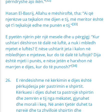
[32]
përndryshe ajo ikën.”
Hasan El-Basrij, Allahu e mëshiroftë, tha: “Ai që
njerëzve ua tejkalon me dijen e tij, më meritor është
[33]
që t’i tejkalojë edhe me punën e tij.”
E pyetën njërin për një mesele dhe u përgjigj: “Kur
ushtari dëshiron të dalë në luftë, a nuk i mbledh
mjetet e luftës? E nëse ushtarit jeta i kalon në
mbledhjen e mjeteve, kur do të dalë të luftojë? Dija
është mjeti i punës, e nëse jetën e harxhon në
[34]
marrjen e dijes, kur do të punosh?”
E rëndësishme në kërkimin e dijes është
përkujdesja për pastrimin e shpirtit.
Kërkuesi i dijes duhet ta pastrojë shpirtin
dhe zemrën e tij nga mëkatet, gjynahet
dhe morali i keq. Në anën tjetër duhet ta
ngrejë dhe ta zhvillojë shpirtin dhe