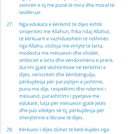
zemrën e tij me punë të mira dhe moral të
lavdëruar.
Nga edukata e kërkimit të dijes është
sinqeriteti me Allahun, frika ndaj Allahut,
të kërkuarit e vazhdueshëm të ndihmës
nga Allahu, stolisja me virtyte të larta,
modestia me mësuesin dhe shokët,
ambiciet e larta dhe vendosmëria e prerë,
durimi gjatë vështirësive në kërkimin e
dijes, serioziteti dhe këmbëngulja,
përkujdesja për paraqitjen e jashtme,
puna me dije, respektimi dhe nderimi i
mësuesit, parashtrimi i pyetjeve me
edukatë, lutja për mësuesin gjatë jetës
dhe pas vdekjes së tij, përkujdesja për
shenjtërinë e librave të dijes.
Kërkuesi i dijes duhet të ketë kujdes nga