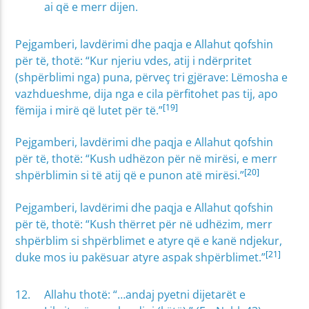
ai që e merr dijen.
Pejgamberi, lavdërimi dhe paqja e Allahut qofshin
për të, thotë: “Kur njeriu vdes, atij i ndërpritet
(shpërblimi nga) puna, përveç tri gjërave: Lëmosha e
vazhdueshme, dija nga e cila përfitohet pas tij, apo
[19]
fëmija i mirë që lutet për të.”
Pejgamberi, lavdërimi dhe paqja e Allahut qofshin
për të, thotë: “Kush udhëzon për në mirësi, e merr
[20]
shpërblimin si të atij që e punon atë mirësi.”
Pejgamberi, lavdërimi dhe paqja e Allahut qofshin
për të, thotë: “Kush thërret për në udhëzim, merr
shpërblim si shpërblimet e atyre që e kanë ndjekur,
[21]
duke mos iu pakësuar atyre aspak shpërblimet.”
Allahu thotë: “…andaj pyetni dijetarët e