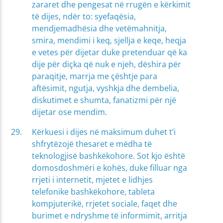
zararet dhe pengesat në rrugën e kërkimit
të dijes, ndër to: syefaqësia,
mendjemadhësia dhe vetëmahnitja,
smira, mendimi i keq, sjellja e keqe, heqja
e vetes për dijetar duke pretenduar që ka
dije për diçka që nuk e njeh, dëshira për
paraqitje, marrja me çështje para
aftësimit, ngutja, vyshkja dhe dembelia,
diskutimet e shumta, fanatizmi për një
dijetar ose mendim.
Kërkuesi i dijes në maksimum duhet t’i
shfrytëzojë thesaret e mëdha të
teknologjisë bashkëkohore. Sot kjo është
domosdoshmëri e kohës, duke filluar nga
rrjeti i internetit, mjetet e lidhjes
telefonike bashkëkohore, tableta
kompjuterikë, rrjetet sociale, faqet dhe
burimet e ndryshme të informimit, arritja