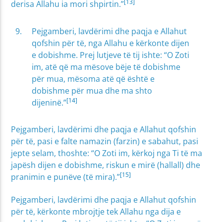
[13]
derisa Allahu ia mori shpirtin.”
Pejgamberi, lavdërimi dhe paqja e Allahut
qofshin për të, nga Allahu e kërkonte dijen
e dobishme. Prej lutjeve të tij ishte: “O Zoti
im, atë që ma mësove bëje të dobishme
për mua, mësoma atë që është e
dobishme për mua dhe ma shto
[14]
dijeninë.”
Pejgamberi, lavdërimi dhe paqja e Allahut qofshin
për të, pasi e falte namazin (farzin) e sabahut, pasi
jepte selam, thoshte: “O Zoti im, kërkoj nga Ti të ma
japësh dijen e dobishme, riskun e mirë (hallall) dhe
[15]
pranimin e punëve (të mira).”
Pejgamberi, lavdërimi dhe paqja e Allahut qofshin
për të, kërkonte mbrojtje tek Allahu nga dija e