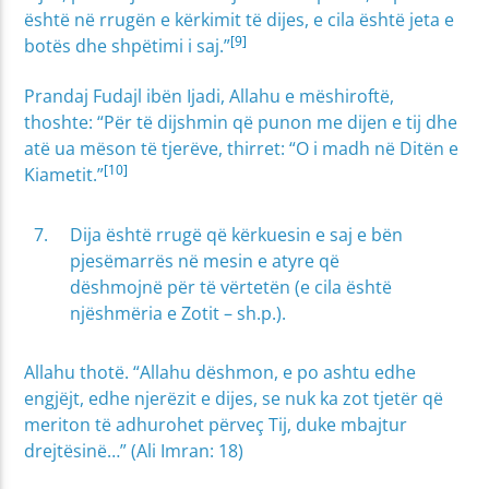
është në rrugën e kërkimit të dijes, e cila është jeta e
[9]
botës dhe shpëtimi i saj.”
Prandaj Fudajl ibën Ijadi, Allahu e mëshiroftë,
thoshte: “Për të dijshmin që punon me dijen e tij dhe
atë ua mëson të tjerëve, thirret: “O i madh në Ditën e
[10]
Kiametit.”
Dija është rrugë që kërkuesin e saj e bën
pjesëmarrës në mesin e atyre që
dëshmojnë për të vërtetën (e cila është
njëshmëria e Zotit – sh.p.).
Allahu thotë. “Allahu dëshmon, e po ashtu edhe
engjëjt, edhe njerëzit e dijes, se nuk ka zot tjetër që
meriton të adhurohet përveç Tij, duke mbajtur
drejtësinë…” (Ali Imran: 18)