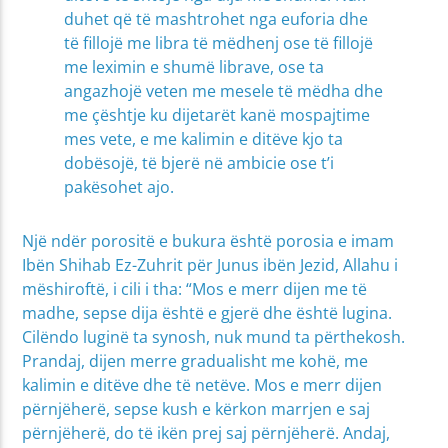
duhet që të mashtrohet nga euforia dhe
të fillojë me libra të mëdhenj ose të fillojë
me leximin e shumë librave, ose ta
angazhojë veten me mesele të mëdha dhe
me çështje ku dijetarët kanë mospajtime
mes vete, e me kalimin e ditëve kjo ta
dobësojë, të bjerë në ambicie ose t’i
pakësohet ajo.
Një ndër porositë e bukura është porosia e imam
Ibën Shihab Ez-Zuhrit për Junus ibën Jezid, Allahu i
mëshiroftë, i cili i tha: “Mos e merr dijen me të
madhe, sepse dija është e gjerë dhe është lugina.
Cilëndo luginë ta synosh, nuk mund ta përthekosh.
Prandaj, dijen merre gradualisht me kohë, me
kalimin e ditëve dhe të netëve. Mos e merr dijen
përnjëherë, sepse kush e kërkon marrjen e saj
përnjëherë, do të ikën prej saj përnjëherë. Andaj,