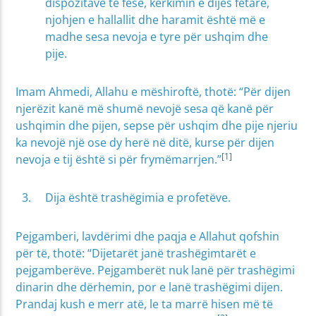
dispozitave të fesë, kërkimin e dijes fetare,
njohjen e hallallit dhe haramit është më e
madhe sesa nevoja e tyre për ushqim dhe
pije.
Imam Ahmedi, Allahu e mëshiroftë, thotë: “Për dijen
njerëzit kanë më shumë nevojë sesa që kanë për
ushqimin dhe pijen, sepse për ushqim dhe pije njeriu
ka nevojë një ose dy herë në ditë, kurse për dijen
[1]
nevoja e tij është si për frymëmarrjen.”
Dija është trashëgimia e profetëve.
Pejgamberi, lavdërimi dhe paqja e Allahut qofshin
për të, thotë: “Dijetarët janë trashëgimtarët e
pejgamberëve. Pejgamberët nuk lanë për trashëgimi
dinarin dhe dërhemin, por e lanë trashëgimi dijen.
Prandaj kush e merr atë, le ta marrë hisen më të