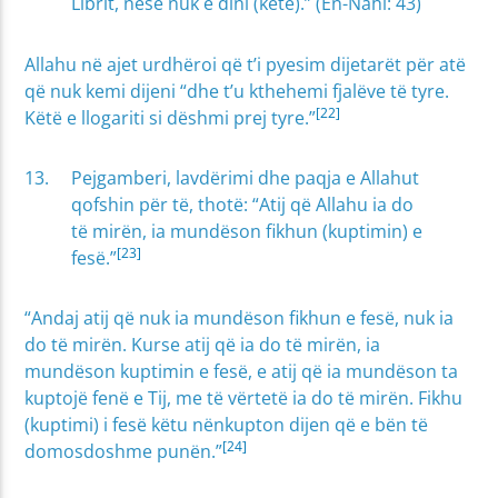
Librit, nëse nuk e dini (këtë).” (En-Nahl: 43)
Allahu në ajet urdhëroi që t’i pyesim dijetarët për atë
që nuk kemi dijeni “dhe t’u kthehemi fjalëve të tyre.
[22]
Këtë e llogariti si dëshmi prej tyre.”
Pejgamberi, lavdërimi dhe paqja e Allahut
qofshin për të, thotë: “Atij që Allahu ia do
të mirën, ia mundëson fikhun (kuptimin) e
[23]
fesë.”
“Andaj atij që nuk ia mundëson fikhun e fesë, nuk ia
do të mirën. Kurse atij që ia do të mirën, ia
mundëson kuptimin e fesë, e atij që ia mundëson ta
kuptojë fenë e Tij, me të vërtetë ia do të mirën. Fikhu
(kuptimi) i fesë këtu nënkupton dijen që e bën të
[24]
domosdoshme punën.”