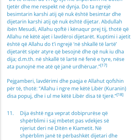
tjetër dhe me respekt në dynja. Do ta ngrejë
besimtarin karshi atij që nuk është besimtar dhe
dijetarin karshi atij që nuk është dijetar. Abdullah
ibën Mesudi, Allahu qoftë i kënaqur prej tij, thotë që
Allahu në këtë ajet i lavdëroi dijetarët. Kuptimi i ajetit
është që Allahu do t’i ngrejë ‘në shkallë të lartë’
dijetarët sipër atyre që besojnë dhe që nuk iu dha
dija; d.m.th. në shkallë të lartë në fenë e tyre, nëse
[17]
ata punojnë me atë që janë urdhëruar.”
Pejgamberi, lavdërimi dhe paqja e Allahut qofshin
për të, thotë: “Allahu i ngre me këtë Libër (Kuranin)
[18]
disa popuj, dhe i ul me këtë Libër disa të tjerë.”
Dija është nga veprat dobiprurëse që
shpërblimi i saj mbetet pas vdekjes së
njeriut deri në Ditën e Kiametit. Në
shpërblim janë të përbashkët dijetari dhe