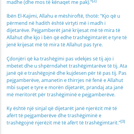
[2]
madhe (dhe mos të kënaqet me pak).”
Ibën El-Kajimi, Allahu e mëshiroftë, thotë: “Kjo që u
përmend në hadith është virtyti më i madh i
dijetarëve. Pejgamberët janë krijesat më të mira të
Allahut dhe kjo i bën që edhe trashëgimtarët e tyre të
jenë krijesat më të mira të Allahut pas tyre.
Çdonjëri që ka trashëgimi pas vdekjes së tij ajo i
mbetet dhe u shpërndahet trashëgimtarëve të tij. Ata
janë që e trashëgojnë dhe kujdesen për të pas tij. Pas
pejgamberëve, amanetin e thirrjes në fenë e Allahut
mbi supet e tyre e morën dijetarët, prandaj ata janë
më meritorët për trashëgiminë e pejgamberëve.
Ky është një sinjal që dijetarët janë njerëzit më të
afërt të pejgamberëve dhe trashëgiminë e
[3]
trashëgojnë njerëzit më të afërt të trashëgimtarit.”