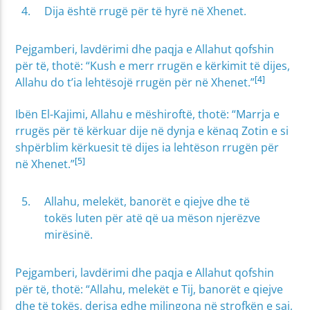
Dija është rrugë për të hyrë në Xhenet.
Pejgamberi, lavdërimi dhe paqja e Allahut qofshin
për të, thotë: “Kush e merr rrugën e kërkimit të dijes,
[4]
Allahu do t’ia lehtësojë rrugën për në Xhenet.”
Ibën El-Kajimi, Allahu e mëshiroftë, thotë: “Marrja e
rrugës për të kërkuar dije në dynja e kënaq Zotin e si
shpërblim kërkuesit të dijes ia lehtëson rrugën për
[5]
në Xhenet.”
Allahu, melekët, banorët e qiejve dhe të
tokës luten për atë që ua mëson njerëzve
mirësinë.
Pejgamberi, lavdërimi dhe paqja e Allahut qofshin
për të, thotë: “Allahu, melekët e Tij, banorët e qiejve
dhe të tokës, derisa edhe milingona në strofkën e saj,