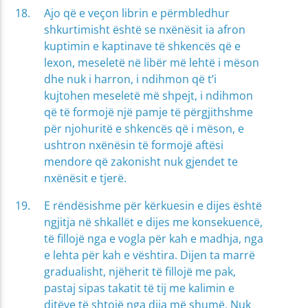
Ajo që e veçon librin e përmbledhur
shkurtimisht është se nxënësit ia afron
kuptimin e kaptinave të shkencës që e
lexon, meseletë në libër më lehtë i mëson
dhe nuk i harron, i ndihmon që t’i
kujtohen meseletë më shpejt, i ndihmon
që të formojë një pamje të përgjithshme
për njohuritë e shkencës që i mëson, e
ushtron nxënësin të formojë aftësi
mendore që zakonisht nuk gjendet te
nxënësit e tjerë.
E rëndësishme për kërkuesin e dijes është
ngjitja në shkallët e dijes me konsekuencë,
të fillojë nga e vogla për kah e madhja, nga
e lehta për kah e vështira. Dijen ta marrë
gradualisht, njëherit të fillojë me pak,
pastaj sipas takatit të tij me kalimin e
ditëve të shtojë nga dija më shumë. Nuk