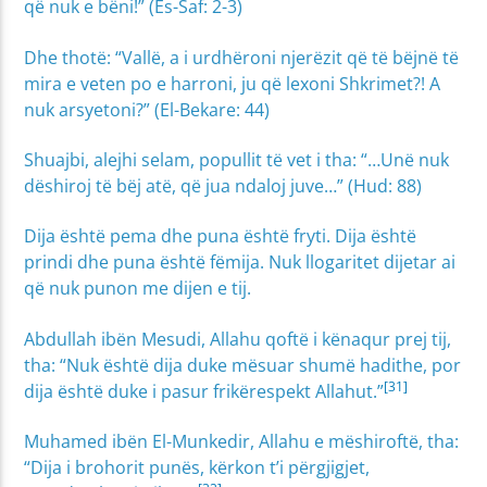
që nuk e bëni!” (Es-Saf: 2-3)
Dhe thotë: “Vallë, a i urdhëroni njerëzit që të bëjnë të
mira e veten po e harroni, ju që lexoni Shkrimet?! A
nuk arsyetoni?” (El-Bekare: 44)
Shuajbi, alejhi selam, popullit të vet i tha: “…Unë nuk
dëshiroj të bëj atë, që jua ndaloj juve…” (Hud: 88)
Dija është pema dhe puna është fryti. Dija është
prindi dhe puna është fëmija. Nuk llogaritet dijetar ai
që nuk punon me dijen e tij.
Abdullah ibën Mesudi, Allahu qoftë i kënaqur prej tij,
tha: “Nuk është dija duke mësuar shumë hadithe, por
[31]
dija është duke i pasur frikërespekt Allahut.”
Muhamed ibën El-Munkedir, Allahu e mëshiroftë, tha:
“Dija i brohorit punës, kërkon t’i përgjigjet,