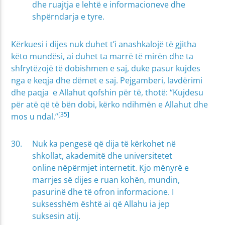
dhe ruajtja e lehtë e informacioneve dhe
shpërndarja e tyre.
Kërkuesi i dijes nuk duhet t’i anashkalojë të gjitha
këto mundësi, ai duhet ta marrë të mirën dhe ta
shfrytëzojë të dobishmen e saj, duke pasur kujdes
nga e keqja dhe dëmet e saj. Pejgamberi, lavdërimi
dhe paqja e Allahut qofshin për të, thotë: “Kujdesu
për atë që të bën dobi, kërko ndihmën e Allahut dhe
[35]
mos u ndal.”
Nuk ka pengesë që dija të kërkohet në
shkollat, akademitë dhe universitetet
online nëpërmjet internetit. Kjo mënyrë e
marrjes së dijes e ruan kohën, mundin,
pasurinë dhe të ofron informacione. I
suksesshëm është ai që Allahu ia jep
suksesin atij.