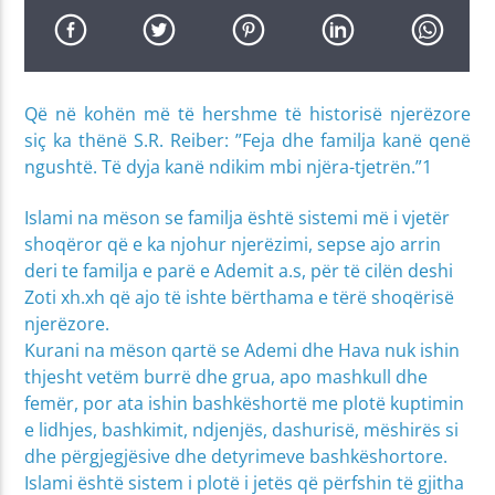
Që në kohën më të hershme të historisë njerëzore
siç ka thënë S.R. Reiber: ”Feja dhe familja kanë qenë
ngushtë. Të dyja kanë ndikim mbi njëra-tjetrën.”1
Islami na mëson se familja është sistemi më i vjetër
shoqëror që e ka njohur njerëzimi, sepse ajo arrin
deri te familja e parë e Ademit a.s, për të cilën deshi
Zoti xh.xh që ajo të ishte bërthama e tërë shoqërisë
njerëzore.
Kurani na mëson qartë se Ademi dhe Hava nuk ishin
thjesht vetëm burrë dhe grua, apo mashkull dhe
femër, por ata ishin bashkëshortë me plotë kuptimin
e lidhjes, bashkimit, ndjenjës, dashurisë, mëshirës si
dhe përgjegjësive dhe detyrimeve bashkëshortore.
Islami është sistem i plotë i jetës që përfshin të gjitha