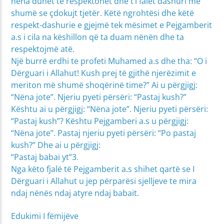
nëna duhet të respektohet dhe t’i falet dashuri më
shumë se çdokujt tjetër. Këtë ngrohtësi dhe këtë
respekt-dashurie e gjejmë tek mësimet e Pejgamberit
a.s i cila na këshillon që ta duam nënën dhe ta
respektojmë atë.
Një burrë erdhi te profeti Muhamed a.s dhe tha: “O i
Dërguari i Allahut! Kush prej të gjithë njerëzimit e
meriton më shumë shoqërinë time?” Ai u përgjigj:
“Nëna jote”. Njeriu pyeti përsëri: “Pastaj kush?”
Kështu ai u përgjigj: “Nëna jote”. Njeriu pyeti përsëri:
“Pastaj kush”? Kështu Pejgamberi a.s u përgjigj:
“Nëna jote”. Pastaj njeriu pyeti përsëri: “Po pastaj
kush?” Dhe ai u përgjigj:
“Pastaj babai yt”3.
Nga këto fjalë të Pejgamberit a.s shihet qartë se I
Dërguari i Allahut u jep përparësi sjelljeve te mira
ndaj nënës ndaj atyre ndaj babait.
Edukimi I fëmijëve