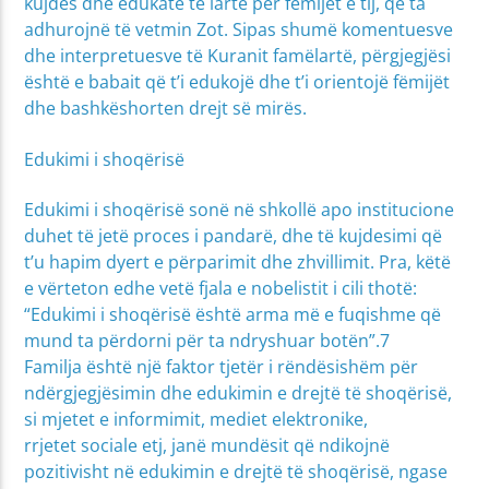
kujdes dhe edukatë të lartë për fëmijët e tij, që ta
adhurojnë të vetmin Zot. Sipas shumë komentuesve
dhe interpretuesve të Kuranit famëlartë, përgjegjësi
është e babait që t’i edukojë dhe t’i orientojë fëmijët
dhe bashkëshorten drejt së mirës.
Edukimi i shoqërisë
Edukimi i shoqërisë sonë në shkollë apo institucione
duhet të jetë proces i pandarë, dhe të kujdesimi që
t’u hapim dyert e përparimit dhe zhvillimit. Pra, këtë
e vërteton edhe vetë fjala e nobelistit i cili thotë:
“Edukimi i shoqërisë është arma më e fuqishme që
mund ta përdorni për ta ndryshuar botën”.7
Familja është një faktor tjetër i rëndësishëm për
ndërgjegjësimin dhe edukimin e drejtë të shoqërisë,
si mjetet e informimit, mediet elektronike,
rrjetet sociale etj, janë mundësit që ndikojnë
pozitivisht në edukimin e drejtë të shoqërisë, ngase