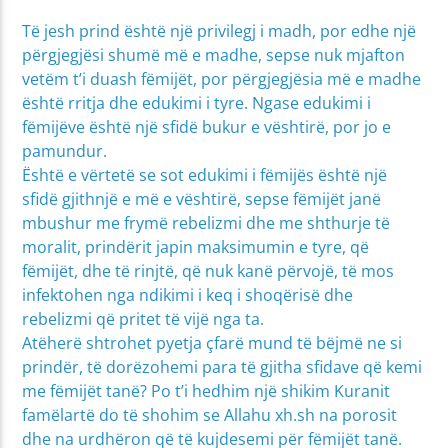
Të jesh prind është një privilegj i madh, por edhe një
përgjegjësi shumë më e madhe, sepse nuk mjafton
vetëm t’i duash fëmijët, por përgjegjësia më e madhe
është rritja dhe edukimi i tyre. Ngase edukimi i
fëmijëve është një sfidë bukur e vështirë, por jo e
pamundur.
Është e vërtetë se sot edukimi i fëmijës është një
sfidë gjithnjë e më e vështirë, sepse fëmijët janë
mbushur me frymë rebelizmi dhe me shthurje të
moralit, prindërit japin maksimumin e tyre, që
fëmijët, dhe të rinjtë, që nuk kanë përvojë, të mos
infektohen nga ndikimi i keq i shoqërisë dhe
rebelizmi që pritet të vijë nga ta.
Atëherë shtrohet pyetja çfarë mund të bëjmë ne si
prindër, të dorëzohemi para të gjitha sfidave që kemi
me fëmijët tanë? Po t’i hedhim një shikim Kuranit
famëlartë do të shohim se Allahu xh.sh na porosit
dhe na urdhëron që të kujdesemi për fëmijët tanë.