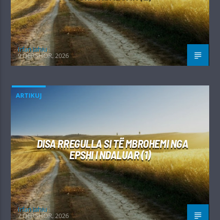
Irfan Jahiu
9 QERSHOR, 2026
ARTIKUJ
DISA RREGULLA SI TË MBROHEMI NGA
EPSHI I NDALUAR (1)
Irfan Jahiu
7 QERSHOR, 2026