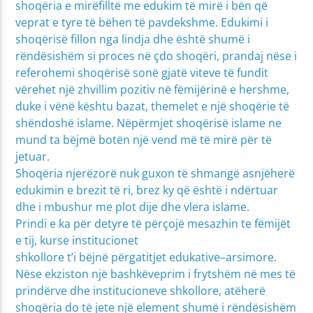
shoqëria e mirëfilltë me edukim të mirë i bën që
veprat e tyre të bëhen të pavdekshme. Edukimi i
shoqërisë fillon nga lindja dhe është shumë i
rëndësishëm si proces në çdo shoqëri, prandaj nëse i
referohemi shoqërisë sonë gjatë viteve të fundit
vërehet një zhvillim pozitiv në fëmijërinë e hershme,
duke i vënë kështu bazat, themelet e një shoqërie të
shëndoshë islame. Nëpërmjet shoqërisë islame ne
mund ta bëjmë botën një vend më të mirë për të
jetuar.
Shoqëria njerëzorë nuk guxon të shmangë asnjëherë
edukimin e brezit të ri, brez ky që është i ndërtuar
dhe i mbushur me plot dije dhe vlera islame.
Prindi e ka për detyre të përçojë mesazhin te fëmijët
e tij, kurse institucionet
shkollore t’i bëjnë përgatitjet edukative–arsimore.
Nëse ekziston një bashkëveprim i frytshëm në mes të
prindërve dhe institucioneve shkollore, atëherë
shoqëria do të jete një element shumë i rëndësishëm