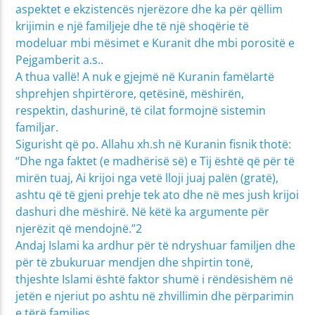
aspektet e ekzistencës njerëzore dhe ka për qëllim
krijimin e një familjeje dhe të një shoqërie të
modeluar mbi mësimet e Kuranit dhe mbi porositë e
Pejgamberit a.s..
A thua vallë! A nuk e gjejmë në Kuranin famëlartë
shprehjen shpirtërore, qetësinë, mëshirën,
respektin, dashurinë, të cilat formojnë sistemin
familjar.
Sigurisht që po. Allahu xh.sh në Kuranin fisnik thotë:
“Dhe nga faktet (e madhërisë së) e Tij është që për të
mirën tuaj, Ai krijoi nga vetë lloji juaj palën (gratë),
ashtu që të gjeni prehje tek ato dhe në mes jush krijoi
dashuri dhe mëshirë. Në këtë ka argumente për
njerëzit që mendojnë.”2
Andaj Islami ka ardhur për të ndryshuar familjen dhe
për të zbukuruar mendjen dhe shpirtin tonë,
thjeshte Islami është faktor shumë i rëndësishëm në
jetën e njeriut po ashtu në zhvillimin dhe përparimin
e tërë familjes.