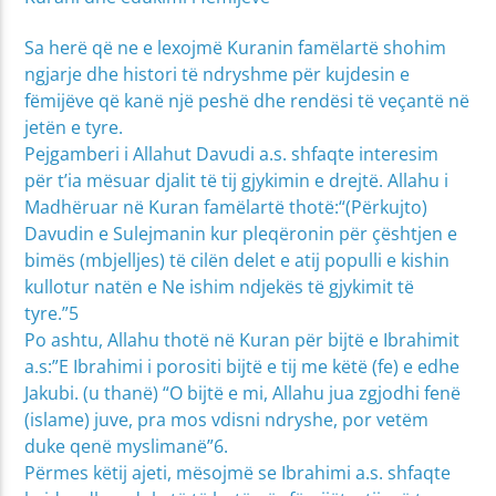
Sa herë që ne e lexojmë Kuranin famëlartë shohim
ngjarje dhe histori të ndryshme për kujdesin e
fëmijëve që kanë një peshë dhe rendësi të veçantë në
jetën e tyre.
Pejgamberi i Allahut Davudi a.s. shfaqte interesim
për t’ia mësuar djalit të tij gjykimin e drejtë. Allahu i
Madhëruar në Kuran famëlartë thotë:“(Përkujto)
Davudin e Sulejmanin kur pleqëronin për çështjen e
bimës (mbjelljes) të cilën delet e atij populli e kishin
kullotur natën e Ne ishim ndjekës të gjykimit të
tyre.”5
Po ashtu, Allahu thotë në Kuran për bijtë e Ibrahimit
a.s:”E Ibrahimi i porositi bijtë e tij me këtë (fe) e edhe
Jakubi. (u thanë) “O bijtë e mi, Allahu jua zgjodhi fenë
(islame) juve, pra mos vdisni ndryshe, por vetëm
duke qenë myslimanë”6.
Përmes këtij ajeti, mësojmë se Ibrahimi a.s. shfaqte