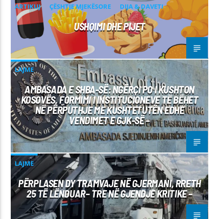
ARTIKUJ
ÇËSHTJE MJEKËSORE
DIJA & DAVETI
USHQIMI DHE PIJET
LAJME
AMBASADA E SHBA-SË: NGËRÇI PO I KUSHTON
KOSOVËS, FORMIMI I INSTITUCIONEVE TË BËHET
NË PËRPUTHJE ME KUSHTETUTËN EDHE
VENDIMET E GJK-SË –
LAJME
PËRPLASEN DY TRAMVAJE NË GJERMANI, RRETH
25 TË LËNDUAR– TRE NË GJENDJE KRITIKE –