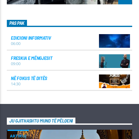
PAS PAK
EDICIONI INFORMATIV
06:00
FRESKIA E MËNGJESIT
09:00
NË FOKUS TË DITËS
14:30
JU GJITHASHTU MUND TË PËLQENI
ARTIKUJ