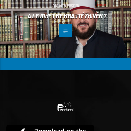
PAS KËTI POSTIMI
A LEJOHET ME MBAJTË ZHIVËN ?