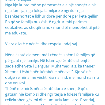
Nga kjo kuptojmë se përsosmëria e një shoqërie nis
nga familja, nga foleja familjare e ngritur nga
bashkëshortët e lidhur dorë për dorë për këtë qëllim.
Po që se familja nuk është ngritur mbi parimet
edukative, as shoqëria nuk mund të mendohet të jetë
me edukatë.
Vlera e latë e nënës dhe respekti ndaj saj
Nëna është element më i rëndësishëm i familjes që
përgatit një familje. Në Islam ajo është e shenjtë,
saqë edhe vetë i Dërguari Muhamedi a.s. ka thënë:”
Xhenneti është nën këmbët e nënave!”. Kjo vë në
dukje se nëna me vështirësi na lind, me mund na rriti
dhe edukoi.
Thënë me mirë, nëna është dora e shenjtë që e
gatuan një komb si dhe ngritësja e folesë familjare ku
reflektohen gëzimi dhe lumturia familjare. Prandaj,