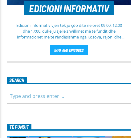
EDICIONI INFORMATIV
Edicioni informativ vjen tek ju çdo ditë në orët 09:00, 12:00
dhe 17:00, duke ju sjellë zhvillimet më të fundit dhe
informacionet më të rëndësishme nga Kosova, rajoni dhe
bota. Në këtë edicion do të gjeni lajme të përditësuara nga
fusha të ndryshme, përfshirë politikën, shoqërinë dhe
INFO AND EPISODES
ekonominë, si dhe rubrika të veçanta për sportin dhe
parashikimin e motit. Qëndroni me ne për informim të saktë,
të shpejtë dhe të besueshëm.
SEARCH
TË FUNDIT