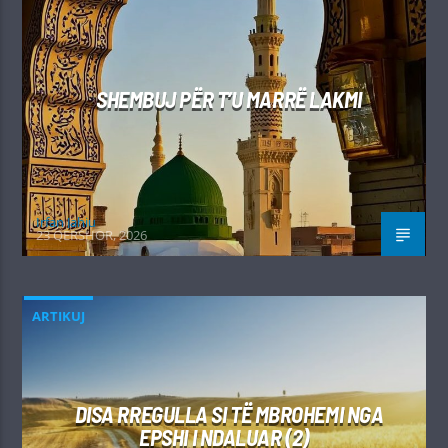
SHEMBUJ PËR T’U MARRË LAKMI
Irfan Jahiu
23 QERSHOR, 2026
ARTIKUJ
DISA RREGULLA SI TË MBROHEMI NGA
EPSHI I NDALUAR (2)