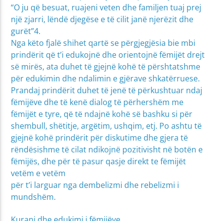
“O ju që besuat, ruajeni veten dhe familjen tuaj prej
një zjarri, lëndë djegëse e të cilit janë njerëzit dhe
gurët”4.
Nga këto fjalë shihet qartë se përgjegjësia bie mbi
prindërit që t’i edukojnë dhe orientojnë fëmijët drejt
së mirës, ata duhet të gjejnë kohë të përshtatshme
për edukimin dhe ndalimin e gjërave shkatërruese.
Prandaj prindërit duhet të jenë të përkushtuar ndaj
fëmijëve dhe të kenë dialog të përhershëm me
fëmijët e tyre, që të ndajnë kohë së bashku si për
shembull, shëtitje, argëtim, ushqim, etj. Po ashtu të
gjejnë kohë prindërit për diskutime dhe gjera të
rëndësishme të cilat ndikojnë pozitivisht në botën e
fëmijës, dhe për të pasur qasje direkt te fëmijët
vetëm e vetëm
për t’i larguar nga dembelizmi dhe rebelizmi i
mundshëm.
Kurani dhe edukimi i fëmijëve