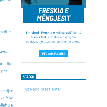
FRESKIA E
MËNGJESIT
am dhe
Emisioni “Freskia e mëngjesit”
është
fillimi ideal i çdo dite – një frymë
pozitive, një buzëqeshje dhe një energji
e re që vjen çdo mëngjes tek ju nga
RTV Pendimi
. Ky emision i përditshëm
rave.
INFO AND EPISODES
synon ta bëjë mëngjesin tuaj më të
lehtë, më informues dhe më të
atë ditë
ngrohtë, duke ju shoqëruar në orët e
para të ditës me përmbajtje të
n për
larmishme dhe të dobishme për të
SEARCH
gjithë familjen.
e tij: o
ka frikë
Allahu e