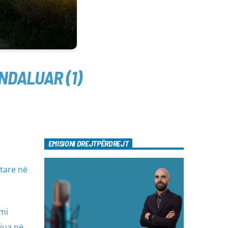
NDALUAR (1)
EMISIONI DREJTPËRDREJT
etare në
mi
ijua në