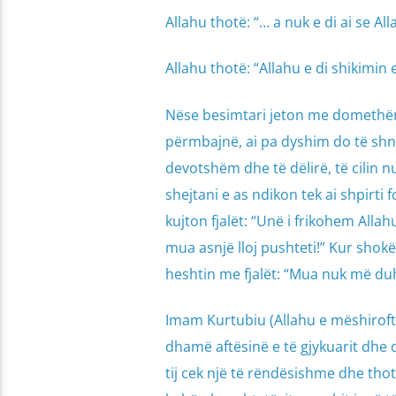
Allahu thotë: “… a nuk e di ai se Alla
Allahu thotë: “Allahu e di shikimin 
Nëse besimtari jeton me domethën
përmbajnë, ai pa dyshim do të shnd
devotshëm dhe të dëlirë, të cilin 
shejtani e as ndikon tek ai shpirti 
kujton fjalët: “Unë i frikohem Allah
mua asnjë lloj pushteti!” Kur shokë
heshtin me fjalët: “Mua nuk më duh
Imam Kurtubiu (Allahu e mëshiroftë!
dhamë aftësinë e të gjykuarit dhe d
tij cek një të rëndësishme dhe thot