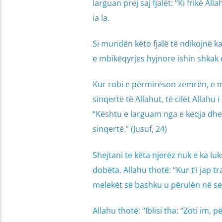
larguan prej saj fjalët: “Ki frikë 
ia la.
Si mundën këto fjalë të ndikojnë kaq
e mbikëqyrjes hyjnore ishin shkak 
Kur robi e përmirëson zemrën, e m
sinqertë të Allahut, të cilët Allah
“Kështu e larguam nga e keqja dhe 
sinqertë.” (Jusuf, 24)
Shejtani te këta njerëz nuk e ka luk
dobëta. Allahu thotë: “Kur t’i jap tra
melekët së bashku u përulën në sex
Allahu thotë: “Iblisi tha: “Zoti im