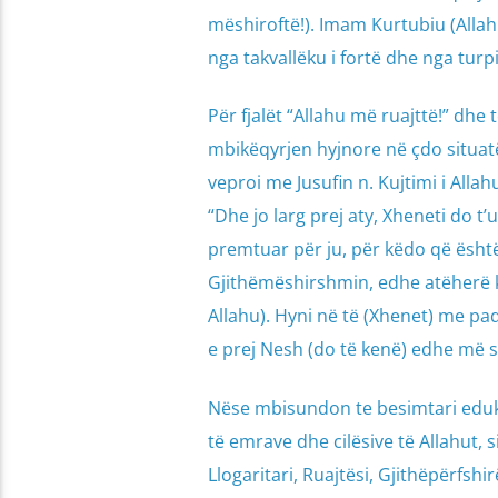
mëshiroftë!). Imam Kurtubiu (Allahu
nga takvallëku i fortë dhe nga turpi
Për fjalët “Allahu më ruajttë!” dhe
mbikëqyrjen hyjnore në çdo situatë
veproi me Jusufin n. Kujtimi i Alla
“Dhe jo larg prej aty, Xheneti do t
premtuar për ju, për këdo që është
Gjithëmëshirshmin, edhe atëherë k
Allahu). Hyni në të (Xhenet) me paq
e prej Nesh (do të kenë) edhe më s
Nëse mbisundon te besimtari eduka
të emrave dhe cilësive të Allahut, s
Llogaritari, Ruajtësi, Gjithëpërfshi