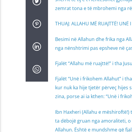
zemrat tona e të mbrohemi nga rë
THUAJ: ALLAHU MË RUAJTTË! UNË 
Besimi në Allahun dhe frika nga All
nga nënshtrimi pas epsheve në çast
Fjalët “Allahu më ruajttë!” i tha Jus
Fjalët “Unë i frikohem Allahut” i tha
kur nuk ka hije tjetër përveç hijes
zina, porse ai ia kthen: “Unë i frik
Ibn Haxheri (Allahu e mëshiroftë!) t
ta dëbojë gruan nga amoraliteti, o d
Allahun. Është e mundshme që fjalë