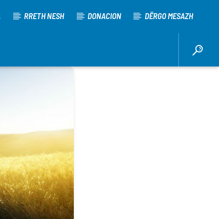
A
RRETH NESH
DONACION
DËRGO MESAZH