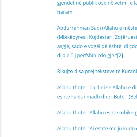
gjendet në publik ose në vetmi, e 
haram.
Abdurrahman Sadi (Allahu e mëshir
(Mbikëqyrësi, Kujdestari, Zotëruesi)
asgjë, sado e vogël që është, di ç
dija e Tij përfshin çdo gjë.”
[2]
Rikujto disa prej teksteve të Kurani
Allahu thotë: “Ta dini se Allahu e di
është Falës i madh dhe i Butë.” (Be
Allahu thotë: “Allahu është mbikëqy
Allahu thotë: “Ai është me ju kudo q