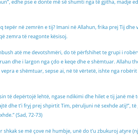
Allahun”, edhe pse e donte më së shumti nga të gjitha, madje e
 tepër në zemrën e tij? Imani në Allahun, frika prej Tij dhe 
që zemra të reagonte kësisoj.
bush atë me devotshmëri, do të përfshihet te grupi i robër
u i ruan dhe i largon nga çdo e keqe dhe e shëmtuar. Allahu th
vepra e shëmtuar, sepse ai, në të vërtetë, ishte nga robërit
sin të depërtojë lehtë, ngase ndikimi dhe hilet e tij janë më t
jtë dhe t’i fryj prej shpirtit Tim, përuljuni në sexhde atij!”, të 
hde.” (Sad, 72-73)
, për shkak se më çove në humbje, unë do t’u zbukuroj atyre (n