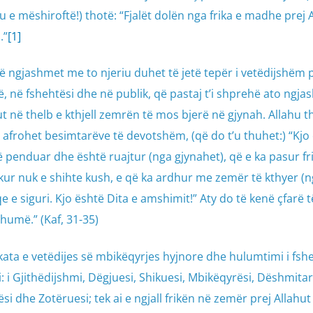
 e mëshiroftë!) thotë: “Fjalët dolën nga frika e madhe prej A
.”
[1]
 të ngjashmet me to njeriu duhet të jetë tepër i vetëdijshëm 
, në fshehtësi dhe në publik, që pastaj t’i shprehë ato ngja
hut në thelb e kthjell zemrën të mos bjerë në gjynah. Allahu t
’u afrohet besimtarëve të devotshëm, (që do t’u thuhet:) “Kjo
 penduar dhe është ruajtur (nga gjynahet), që e ka pasur fri
ur nuk e shihte kush, e që ka ardhur me zemër të kthyer (n
e e siguri. Kjo është Dita e amshimit!” Aty do të kenë çfarë 
humë.” (Kaf, 31-35)
ta e vetëdijes së mbikëqyrjes hyjnore dhe hulumtimi i fsh
i: i Gjithëdijshmi, Dëgjuesi, Shikuesi, Mbikëqyrësi, Dëshmitar
rësi dhe Zotëruesi; tek ai e ngjall frikën në zemër prej Allahu