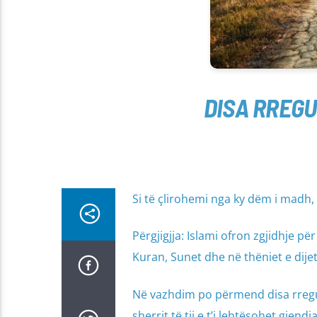
DISA RREGU
Si të çlirohemi nga ky dëm i madh
Përgjigjja: Islami ofron zgjidhje p
Kuran, Sunet dhe në thëniet e dije
Në vazhdim po përmend disa rregul
sherrit të tij e t’i lehtësohet gjen