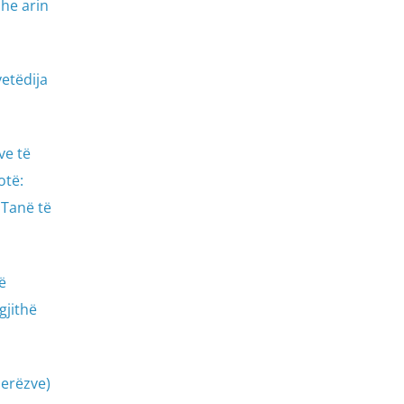
dhe arin
vetëdija
ve të
otë:
 Tanë të
ë
gjithë
jerëzve)