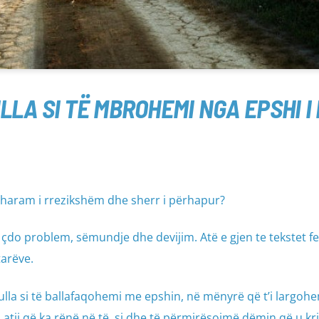
LLA SI TË MBROHEMI NGA EPSHI I 
, haram i rrezikshëm dhe sherr i përhapur?
ër çdo problem, sëmundje dhe devijim. Atë e gjen te tekstet f
tarëve.
la si të ballafaqohemi me epshin, në mënyrë që t’i largohe
dja atij që ka rënë në të, si dhe të përmirësojmë dëmin që u kr