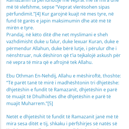
Ramazanin ta përfundojë me veprat më të mira dhe
më të vlefshme, sepse “Veprat vlerësohen sipas
përfundimit.”[4] Kur garojnë kuajt në mes tyre, në
fund të garës e japin maksimumin dhe atë më të
mirën e tyre.
Prandaj, në këto ditë dhe net myslimani e sheh
vazhdimisht duke u falur, duke lexuar Kuran, duke e
përmendur Allahun, duke bërë lutje, i përulur dhe i
nënshtruar, nuk dëshiron që t’ia tejkalojë askush për
në vepra të mira që e afrojnë tek Allahu.
Ebu Othman En-Nehdij, Allahu e mëshiroftë, thoshte:
“Të parët tanë të mirë i madhështonin tri dhjetëshe:
dhjetëshin e fundit të Ramazanit, dhjetëshin e parë
të muajit të Dhulhixhes dhe dhjetëshin e parë të
muajit Muharrem.”[5]
Netët e dhjetëshit të fundit të Ramazanit janë më të
mira sesa ditët e tij, shkaku i përfshirjes së natës së