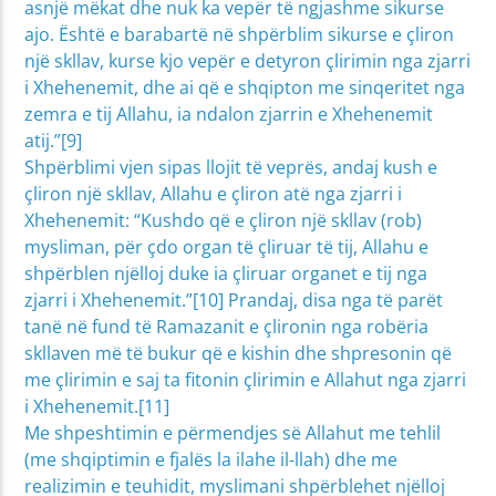
asnjë mëkat dhe nuk ka vepër të ngjashme sikurse
ajo. Është e barabartë në shpërblim sikurse e çliron
një skllav, kurse kjo vepër e detyron çlirimin nga zjarri
i Xhehenemit, dhe ai që e shqipton me sinqeritet nga
zemra e tij Allahu, ia ndalon zjarrin e Xhehenemit
atij.”[9]
Shpërblimi vjen sipas llojit të veprës, andaj kush e
çliron një skllav, Allahu e çliron atë nga zjarri i
Xhehenemit: “Kushdo që e çliron një skllav (rob)
mysliman, për çdo organ të çliruar të tij, Allahu e
shpërblen njëlloj duke ia çliruar organet e tij nga
zjarri i Xhehenemit.”[10] Prandaj, disa nga të parët
tanë në fund të Ramazanit e çlironin nga robëria
skllaven më të bukur që e kishin dhe shpresonin që
me çlirimin e saj ta fitonin çlirimin e Allahut nga zjarri
i Xhehenemit.[11]
Me shpeshtimin e përmendjes së Allahut me tehlil
(me shqiptimin e fjalës la ilahe il-llah) dhe me
realizimin e teuhidit, myslimani shpërblehet njëlloj