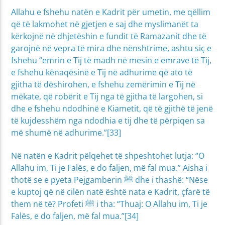
Allahu e fshehu natën e Kadrit për umetin, me qëllim
që të lakmohet në gjetjen e saj dhe myslimanët ta
kërkojnë në dhjetëshin e fundit të Ramazanit dhe të
garojnë në vepra të mira dhe nënshtrime, ashtu siç e
fshehu “emrin e Tij të madh në mesin e emrave të Tij,
e fshehu kënaqësinë e Tij në adhurime që ato të
gjitha të dëshirohen, e fshehu zemërimin e Tij në
mëkate, që robërit e Tij nga të gjitha të largohen, si
dhe e fshehu ndodhinë e Kiametit, që të gjithë të jenë
të kujdesshëm nga ndodhia e tij dhe të përpiqen sa
më shumë në adhurime.”[33]
Në natën e Kadrit pëlqehet të shpeshtohet lutja: “O
Allahu im, Ti je Falës, e do faljen, më fal mua.” Aisha i
thotë se e pyeta Pejgamberin ﷺ dhe i thashë: “Nëse
e kuptoj që në cilën natë është nata e Kadrit, çfarë të
them në të? Profeti ﷺ i tha: “Thuaj: O Allahu im, Ti je
Falës, e do faljen, më fal mua.”[34]