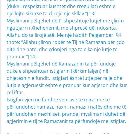
(duke i respektuar kushtet dhe rregullat) është e
njëllojtë sikurse ta çlirojë një skllav.”[13]
Myslimani pëlqehet që t’i shpeshtoje lutjet me çlirim
nga zjarri i Xhehenemit, me shpresë që, ndoshta,
Allahu do ta lirojë atë. Me një hadith Pejgamberi ﷺ
thotë: “Allahu çliron robër të Tij në Ramazan për çdo
ditë dhe natë, dhe çdonjëri nga ta e ka një lutje të
pranuar.”[14]
Myslimani pëlqehet që Ramazanin ta përfundojë
duke e shpeshtuar istigfarin (kërkimfaljen) në
dhjetëshin e fundit. Istigfari është lutje për falje dhe
lutja e agjëruesit është e pranuar kur agjëron dhe kur
çel iftar.
Istigfari vjen në fund të veprave të mira, me të
përfundohet namazi, haxhi, namazi i natës dhe me të
përfundohen mexhliset, prandaj myslimani duhet që
agjërimin e tij të Ramazanit ta përfundojë me istigfar.