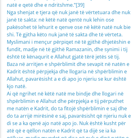
natë e qetë dhe e ndritshme.”[39]
Nga shenjat e tjera që nuk janë të vërtetuara dhe nuk
janë të sakta: në këtë natë qentë nuk lehin ose
pakësohet të lehurit e qenve ose në këtë natë nuk bie
shi. Të gjitha këto nuk janë të sakta dhe të vërteta.
Myslimani i mençur përpiqet në të gjithë dhjetëshin e
fundit, madje në të gjithë Ramazanin, dhe synimi i tij
është të kënaqurit e Allahut gjatë tërë jetës së tij.
Baza në arritjen e shpërblimit dhe sevapit në natën e
Kadrit është përpjekja dhe llogaria në shpërblimin e
Allahut, pavarësisht a e di apo jo njeriu se kur është
kjo natë.
Ai që ngrihet në këtë natë me bindje dhe llogari në
shpërblimin e Allahut dhe përpjekja e tij përputhet
me natën e Kadrit, do ta fitojë shpërblimin e saj dhe
do ta arrijë mirësinë e saj, pavarësisht që njeriu nuk e
di se a ka qenë ajo natë apo jo. Nuk është kusht për
atë që e qëllon natën e Kadrit që ta dijë se ia ka
qëlluar, madje mundet që disa që nuk e dinë natën e