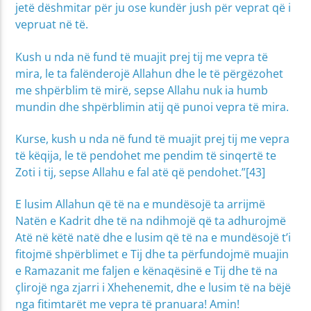
jetë dëshmitar për ju ose kundër jush për veprat që i
vepruat në të.
Kush u nda në fund të muajit prej tij me vepra të
mira, le ta falënderojë Allahun dhe le të përgëzohet
me shpërblim të mirë, sepse Allahu nuk ia humb
mundin dhe shpërblimin atij që punoi vepra të mira.
Kurse, kush u nda në fund të muajit prej tij me vepra
të këqija, le të pendohet me pendim të sinqertë te
Zoti i tij, sepse Allahu e fal atë që pendohet.”[43]
E lusim Allahun që të na e mundësojë ta arrijmë
Natën e Kadrit dhe të na ndihmojë që ta adhurojmë
Atë në këtë natë dhe e lusim që të na e mundësojë t’i
fitojmë shpërblimet e Tij dhe ta përfundojmë muajin
e Ramazanit me faljen e kënaqësinë e Tij dhe të na
çlirojë nga zjarri i Xhehenemit, dhe e lusim të na bëjë
nga fitimtarët me vepra të pranuara! Amin!