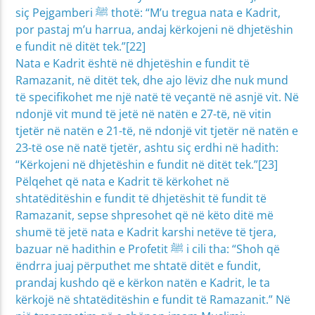
siç Pejgamberi ﷺ thotë: “M’u tregua nata e Kadrit,
por pastaj m’u harrua, andaj kërkojeni në dhjetëshin
e fundit në ditët tek.”[22]
Nata e Kadrit është në dhjetëshin e fundit të
Ramazanit, në ditët tek, dhe ajo lëviz dhe nuk mund
të specifikohet me një natë të veçantë në asnjë vit. Në
ndonjë vit mund të jetë në natën e 27-të, në vitin
tjetër në natën e 21-të, në ndonjë vit tjetër në natën e
23-të ose në natë tjetër, ashtu siç erdhi në hadith:
“Kërkojeni në dhjetëshin e fundit në ditët tek.”[23]
Pëlqehet që nata e Kadrit të kërkohet në
shtatëditëshin e fundit të dhjetëshit të fundit të
Ramazanit, sepse shpresohet që në këto ditë më
shumë të jetë nata e Kadrit karshi netëve të tjera,
bazuar në hadithin e Profetit ﷺ i cili tha: “Shoh që
ëndrra juaj përputhet me shtatë ditët e fundit,
prandaj kushdo që e kërkon natën e Kadrit, le ta
kërkojë në shtatëditëshin e fundit të Ramazanit.” Në