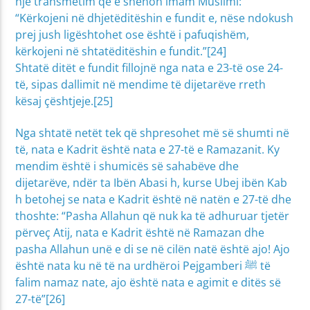
një transmetim që e shënon imam Muslimi:
“Kërkojeni në dhjetëditëshin e fundit e, nëse ndokush
prej jush ligështohet ose është i pafuqishëm,
kërkojeni në shtatëditëshin e fundit.”[24]
Shtatë ditët e fundit fillojnë nga nata e 23-të ose 24-
të, sipas dallimit në mendime të dijetarëve rreth
kësaj çështjeje.[25]
Nga shtatë netët tek që shpresohet më së shumti në
të, nata e Kadrit është nata e 27-të e Ramazanit. Ky
mendim është i shumicës së sahabëve dhe
dijetarëve, ndër ta Ibën Abasi h, kurse Ubej ibën Kab
h betohej se nata e Kadrit është në natën e 27-të dhe
thoshte: “Pasha Allahun që nuk ka të adhuruar tjetër
përveç Atij, nata e Kadrit është në Ramazan dhe
pasha Allahun unë e di se në cilën natë është ajo! Ajo
është nata ku në të na urdhëroi Pejgamberi ﷺ të
falim namaz nate, ajo është nata e agimit e ditës së
27-të”[26]