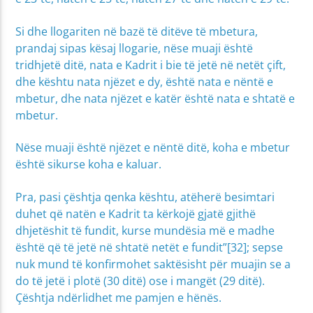
Si dhe llogariten në bazë të ditëve të mbetura,
prandaj sipas kësaj llogarie, nëse muaji është
tridhjetë ditë, nata e Kadrit i bie të jetë në netët çift,
dhe kështu nata njëzet e dy, është nata e nëntë e
mbetur, dhe nata njëzet e katër është nata e shtatë e
mbetur.
Nëse muaji është njëzet e nëntë ditë, koha e mbetur
është sikurse koha e kaluar.
Pra, pasi çështja qenka kështu, atëherë besimtari
duhet që natën e Kadrit ta kërkojë gjatë gjithë
dhjetëshit të fundit, kurse mundësia më e madhe
është që të jetë në shtatë netët e fundit”[32]; sepse
nuk mund të konfirmohet saktësisht për muajin se a
do të jetë i plotë (30 ditë) ose i mangët (29 ditë).
Çështja ndërlidhet me pamjen e hënës.