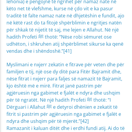
lehonia) e pengojnë të ngrihet për namaz nate në
këto net të vlefshme, kurse në çdo vit e ka pasur
traditë të falte namaz nate në dhjetëshin e fundit, ajo
në këtë rast do ta fitojë shpërblimin e ngritjes natën
për shkak të nijetit të saj, me lejen e Allahut. Në një
hadith Profeti ﷺ thotë: “Nëse robi sëmuret ose
udhëton, i shkruhen atij shpërblimet sikurse ka qenë
vendas dhe i shëndoshë.”[41]
Myslimani e nxjerr zekatin e fitrave për veten dhe për
familjen e tij, një ose dy ditë para Fitër Bajramit dhe,
nëse fitrat i nxjerr para faljes së namazit të Bajramit,
kjo është më e mirë. Fitrat janë pastrim për
agjëruesin nga gabimet e fjalët e ndyra dhe ushqim
për të ngratët. Në një hadith Profeti ﷺ thotë: “I
Dërguari i Allahut ﷺ e detyroi dhënien e zekatit të
fitrit si pastrim për agjëruesin nga gabimet e fjalët e
ndyra dhe ushqim për të mjerët.”[42]
Ramazanit i kaluan ditët dhe i erdhi fundi atij. Ai do të