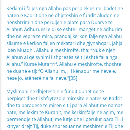
Kërkimi i faljes nga Allahu pas përpjekjes në ibadet në
natën e Kadrit dhe në dhjetëshin e fundit aludon në
nënshtrimin dhe përuljen e plotë para Duarve të
Allahut. Adhuruesi e di se është i mangët në adhurim
dhe në vepra të mira, prandaj kërkon falje nga Allahu
sikurse e kërkon faljen mëkatari dhe gjynahqari. Jahja
ibën Muadhi, Allahu e mëshiroftë, tha: “Nuk e njeh
Allahun ai që synimi i shpresës së tij është falja nga
Allahu.” Kurse Mutar’rif, Allahu e mëshiroftë, thoshte
në duanë e tij: “O Allahu im, ji i kënaqur me neve e,
nëse jo, atëherë na fal neve.”[35]
Myslimani në dhjetëshin e fundit duhet që të
përpiqet dhe t’i shfrytëzojë mirësitë e natës së Kadrit
dhe ta paraqesë të mirën e tij para Allahut me namaz
nate, me lexim të Kuranit, me kërkimfalje në agim, me
përmendje të Allahut, me lutje dhe i përulur para Tij, i
kthyer drejt Tij, duke shpresuar në mëshirën e Tij dhe