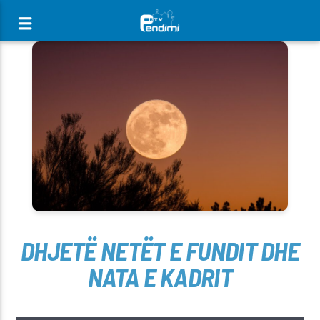
[There are no radio stations in the database]
DHJETË NETËT E FUNDIT DHE
NATA E KADRIT