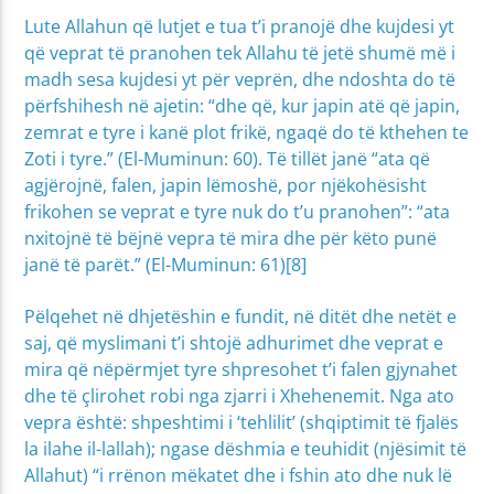
Lute Allahun që lutjet e tua t’i pranojë dhe kujdesi yt
që veprat të pranohen tek Allahu të jetë shumë më i
madh sesa kujdesi yt për veprën, dhe ndoshta do të
përfshihesh në ajetin: “dhe që, kur japin atë që japin,
zemrat e tyre i kanë plot frikë, ngaqë do të kthehen te
Zoti i tyre.” (El-Muminun: 60). Të tillët janë “ata që
agjërojnë, falen, japin lëmoshë, por njëkohësisht
frikohen se veprat e tyre nuk do t’u pranohen”: “ata
nxitojnë të bëjnë vepra të mira dhe për këto punë
janë të parët.” (El-Muminun: 61)[8]
Pëlqehet në dhjetëshin e fundit, në ditët dhe netët e
saj, që myslimani t’i shtojë adhurimet dhe veprat e
mira që nëpërmjet tyre shpresohet t’i falen gjynahet
dhe të çlirohet robi nga zjarri i Xhehenemit. Nga ato
vepra është: shpeshtimi i ‘tehlilit’ (shqiptimit të fjalës
la ilahe il-lallah); ngase dëshmia e teuhidit (njësimit të
Allahut) “i rrënon mëkatet dhe i fshin ato dhe nuk lë