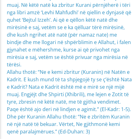
muaj. Në këtë natë ka zbritur Kurani përnjëherë i tëri
nga libri amzë ‘Levhi Mahfudhi’ në qiellin e dynjasë që
quhet ‘Bejtul Izzeh’. Ai që e qëllon këtë natë dhe
mirësinë e saj, vetëm se e ka qëlluar tërë mirësinë,
dhe kush ngrihet atë natë (për namaz nate) me
bindje dhe me llogari në shpërblimin e Allahut, i falen
gjynahet e mëhershme, kurse ai që privohet nga
mirësia e saj, vetëm se është privuar nga mirësia në
tërësi.
Allahu thotë: “Ne e kemi zbritur (Kuranin) në Natën e
Kadrit. E kush mund të ta shpjegojë ty se ç’është Nata
e Kadrit? Nata e Kadrit është më e mirë se një mijë
muaj. Engjëjt dhe Shpirti (Xhibrili), me lejen e Zotit të
tyre, zbresin në këtë natë, me të gjitha vendimet.
Paqe është ajo deri në lindjen e agimit.” (El-Kadr: 1-5).
Dhe për Kuranin Allahu thotë: “Ne e zbritëm Kuranin
në një natë të bekuar. Vërtet, Ne gjithmonë kemi
qenë paralajmërues.” (Ed-Duhan: 3)