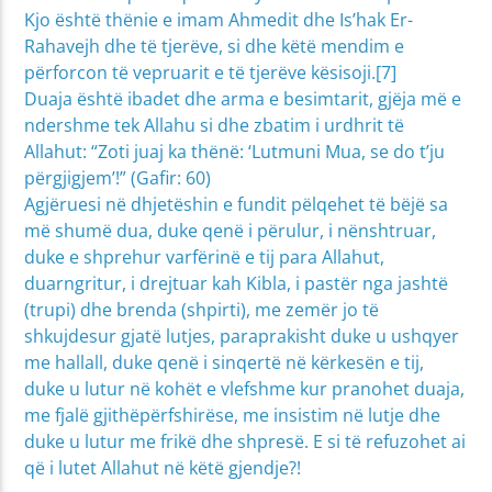
Kjo është thënie e imam Ahmedit dhe Is’hak Er-
Rahavejh dhe të tjerëve, si dhe këtë mendim e
përforcon të vepruarit e të tjerëve kësisoji.[7]
Duaja është ibadet dhe arma e besimtarit, gjëja më e
ndershme tek Allahu si dhe zbatim i urdhrit të
Allahut: “Zoti juaj ka thënë: ‘Lutmuni Mua, se do t’ju
përgjigjem’!” (Gafir: 60)
Agjëruesi në dhjetëshin e fundit pëlqehet të bëjë sa
më shumë dua, duke qenë i përulur, i nënshtruar,
duke e shprehur varfërinë e tij para Allahut,
duarngritur, i drejtuar kah Kibla, i pastër nga jashtë
(trupi) dhe brenda (shpirti), me zemër jo të
shkujdesur gjatë lutjes, paraprakisht duke u ushqyer
me hallall, duke qenë i sinqertë në kërkesën e tij,
duke u lutur në kohët e vlefshme kur pranohet duaja,
me fjalë gjithëpërfshirëse, me insistim në lutje dhe
duke u lutur me frikë dhe shpresë. E si të refuzohet ai
që i lutet Allahut në këtë gjendje?!