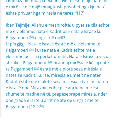
i Ramazanit, muaj i bekuar… Në të është një natë më
e mirë se një mijë muaj, kush privohet nga kjo natë
është privuar nga mirësia në tërësi.”[17]
Ibën Tejmije, Allahu e mëshiroftë, u pyet se cila është
më e vlefshme, nata e Kadrit ose nata e Israsë kur
Pejgamberi ﷺ u ngrit në qiell?
U përgjigj: “Nata e Israsë është më e vlefshme te
Pejgamberi ﷺ kurse nata e Kadrit është më e
vlefshme për sa i përket umetit. Nata e Israsë u veçua
shkaku i Pejgamberit ﷺ prandaj mirësia e kësaj nate
te Pejgamberi ﷺ është më e plotë sesa mirësia e
natës së Kadrit. Kurse, mirësia e umetit në natën
Kadrit është më e plotë sesa mirësia e tyre në natën
e Israsë dhe Miraxhit, edhe pse ata kanë mirësi
shumë të madhe në të, prapëseprapë mirësia, nderi
dhe grada e lartë u arrit në atë që u ngrit me të
Pejgamberi ﷺ.”[18]