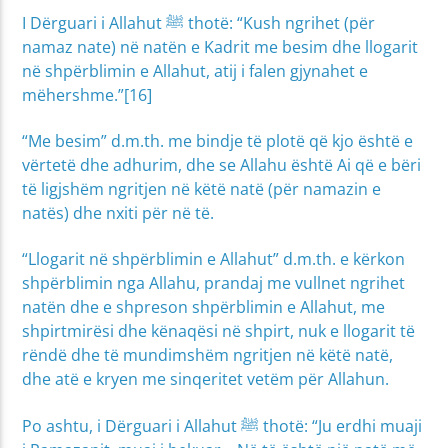
I Dërguari i Allahut ﷺ thotë: “Kush ngrihet (për
namaz nate) në natën e Kadrit me besim dhe llogarit
në shpërblimin e Allahut, atij i falen gjynahet e
mëhershme.”[16]
“Me besim” d.m.th. me bindje të plotë që kjo është e
vërtetë dhe adhurim, dhe se Allahu është Ai që e bëri
të ligjshëm ngritjen në këtë natë (për namazin e
natës) dhe nxiti për në të.
“Llogarit në shpërblimin e Allahut” d.m.th. e kërkon
shpërblimin nga Allahu, prandaj me vullnet ngrihet
natën dhe e shpreson shpërblimin e Allahut, me
shpirtmirësi dhe kënaqësi në shpirt, nuk e llogarit të
rëndë dhe të mundimshëm ngritjen në këtë natë,
dhe atë e kryen me sinqeritet vetëm për Allahun.
Po ashtu, i Dërguari i Allahut ﷺ thotë: “Ju erdhi muaji