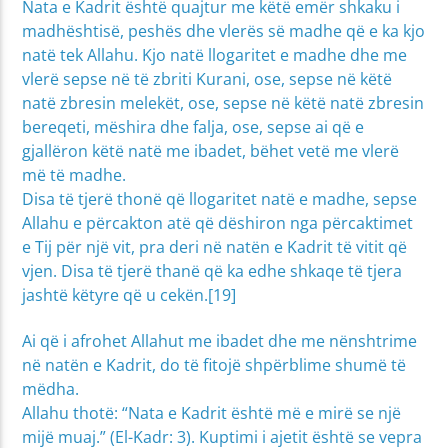
Nata e Kadrit është quajtur me këtë emër shkaku i
madhështisë, peshës dhe vlerës së madhe që e ka kjo
natë tek Allahu. Kjo natë llogaritet e madhe dhe me
vlerë sepse në të zbriti Kurani, ose, sepse në këtë
natë zbresin melekët, ose, sepse në këtë natë zbresin
bereqeti, mëshira dhe falja, ose, sepse ai që e
gjallëron këtë natë me ibadet, bëhet vetë me vlerë
më të madhe.
Disa të tjerë thonë që llogaritet natë e madhe, sepse
Allahu e përcakton atë që dëshiron nga përcaktimet
e Tij për një vit, pra deri në natën e Kadrit të vitit që
vjen. Disa të tjerë thanë që ka edhe shkaqe të tjera
jashtë këtyre që u cekën.[19]
Ai që i afrohet Allahut me ibadet dhe me nënshtrime
në natën e Kadrit, do të fitojë shpërblime shumë të
mëdha.
Allahu thotë: “Nata e Kadrit është më e mirë se një
mijë muaj.” (El-Kadr: 3). Kuptimi i ajetit është se vepra