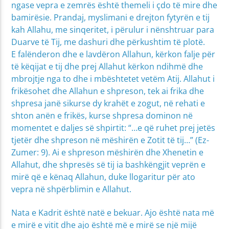
ngase vepra e zemrës është themeli i çdo të mire dhe
bamirësie. Prandaj, myslimani e drejton fytyrën e tij
kah Allahu, me sinqeritet, i përulur i nënshtruar para
Duarve të Tij, me dashuri dhe përkushtim të plotë.
E falënderon dhe e lavdëron Allahun, kërkon falje për
të këqijat e tij dhe prej Allahut kërkon ndihmë dhe
mbrojtje nga to dhe i mbështetet vetëm Atij. Allahut i
frikësohet dhe Allahun e shpreson, tek ai frika dhe
shpresa janë sikurse dy krahët e zogut, në rehati e
shton anën e frikës, kurse shpresa dominon në
momentet e daljes së shpirtit: “…e që ruhet prej jetës
tjetër dhe shpreson në mëshirën e Zotit të tij…” (Ez-
Zumer: 9). Ai e shpreson mëshirën dhe Xhenetin e
Allahut, dhe shpresës së tij ia bashkëngjit veprën e
mirë që e kënaq Allahun, duke llogaritur për ato
vepra në shpërblimin e Allahut.
Nata e Kadrit është natë e bekuar. Ajo është nata më
e mirë e vitit dhe ajo është më e mirë se një mijë