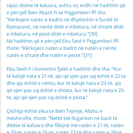
sipas ditëve të kaluara, ashtu siç erdhi në hadithin që
e përcjell Ibën Abasit h se Pejgamberi ﷺ tha:
“Kërkojeni natën e Kadrit në dhjetëshin e fundit të
Ramazanit, në nëntë ditët e mbetura, në shtatë ditët
e mbetura, në pesë ditët e mbetura.”[30]
Në hadithin që e përcjell Ebu Seid h Pejgamberi ﷺ
thotë: “Kërkojeni natën e Kadrit në natën e nëntë,
natën e shtatë dhe natën e pestë.”[31]
Ebu Seidi h i komentoi fjalët e hadithit dhe tha: “Kur
të kalojë nata e 21-të, ajo që vjen pas saj është e 22-ta
dhe ajo është e nënta, kur të kalojë nata e 23-të, ajo
që vjen pas saj është e shtata, kur të kalojë nata e 25-
të, ajo që vjen pas saj është e pesta.”
Çështja është sikurse Ibën Tejmije, Allahu e
mëshiroftë, thotë: “Netët tek llogariten në bazë të
ditëve të kaluara dhe fillojnë me natën e 21-të, natën
e 23-të, natën e 25-të, natën 27-të dhe natën e 29-të.