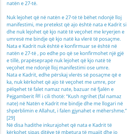
natën e 27-të.
Nuk lejohet që në natën e 27-të të bëhet ndonjë lloj
manifestimi, me pretekst që ajo është nata e Kadrit si
dhe nuk lejohet që kjo natë të veçohet me kryerjen e
umresë me bindje që kjo natë ka vlerë të posaçme.
Nata e Kadrit nuk është e konfirmuar se është në
natën e 27-të , po edhe po që se konfirmohet një gjë
e tillë, prapëseprapë nuk lejohet që kjo natë të
veçohet me ndonjë lloj manifestimi ose umre.
Nata e Kadrit, edhe përskaj vlerës së posaçme që e
ka, nuk kërkohet që ajo të veçohet me umre, por
pëlqehet të falet namaz nate, bazuar në fjalën e
Pejgamberit ﷺ i cili thotë: “Kush ngrihet (fal namaz
nate) në Natën e Kadrit me bindje dhe me llogari në
shpërblimin e Allahut, i falen gjynahet e mëhershme.”
[29]
Në disa hadithe inkurajohet që nata e Kadrit të
kërkohet sipas ditëve të mbetura të muajit dhe jo