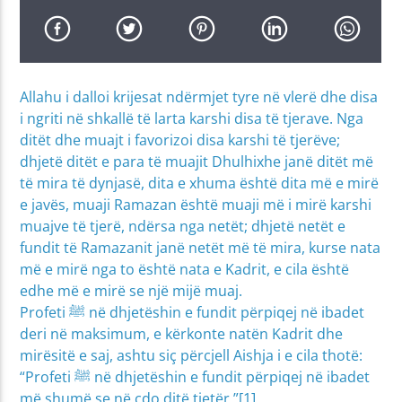
Allahu i dalloi krijesat ndërmjet tyre në vlerë dhe disa
i ngriti në shkallë të larta karshi disa të tjerave. Nga
ditët dhe muajt i favorizoi disa karshi të tjerëve;
dhjetë ditët e para të muajit Dhulhixhe janë ditët më
të mira të dynjasë, dita e xhuma është dita më e mirë
e javës, muaji Ramazan është muaji më i mirë karshi
muajve të tjerë, ndërsa nga netët; dhjetë netët e
fundit të Ramazanit janë netët më të mira, kurse nata
më e mirë nga to është nata e Kadrit, e cila është
edhe më e mirë se një mijë muaj.
Profeti ﷺ në dhjetëshin e fundit përpiqej në ibadet
deri në maksimum, e kërkonte natën Kadrit dhe
mirësitë e saj, ashtu siç përcjell Aishja i e cila thotë:
“Profeti ﷺ në dhjetëshin e fundit përpiqej në ibadet
më shumë se në çdo ditë tjetër.”[1]