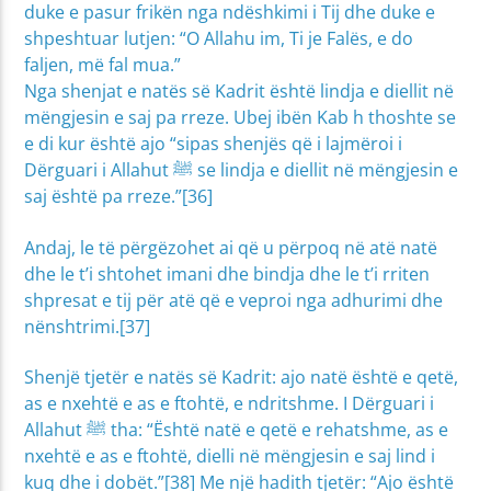
duke e pasur frikën nga ndëshkimi i Tij dhe duke e
shpeshtuar lutjen: “O Allahu im, Ti je Falës, e do
faljen, më fal mua.”
Nga shenjat e natës së Kadrit është lindja e diellit në
mëngjesin e saj pa rreze. Ubej ibën Kab h thoshte se
e di kur është ajo “sipas shenjës që i lajmëroi i
Dërguari i Allahut ﷺ se lindja e diellit në mëngjesin e
saj është pa rreze.”[36]
Andaj, le të përgëzohet ai që u përpoq në atë natë
dhe le t’i shtohet imani dhe bindja dhe le t’i rriten
shpresat e tij për atë që e veproi nga adhurimi dhe
nënshtrimi.[37]
Shenjë tjetër e natës së Kadrit: ajo natë është e qetë,
as e nxehtë e as e ftohtë, e ndritshme. I Dërguari i
Allahut ﷺ tha: “Është natë e qetë e rehatshme, as e
nxehtë e as e ftohtë, dielli në mëngjesin e saj lind i
kuq dhe i dobët.”[38] Me një hadith tjetër: “Ajo është