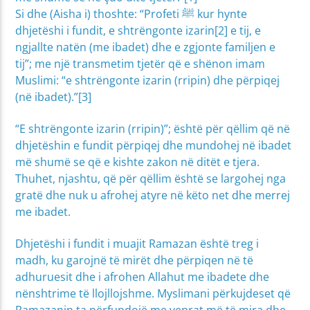
Si dhe (Aisha i) thoshte: “Profeti ﷺ kur hynte
dhjetëshi i fundit, e shtrëngonte izarin[2] e tij, e
ngjallte natën (me ibadet) dhe e zgjonte familjen e
tij”; me një transmetim tjetër që e shënon imam
Muslimi: “e shtrëngonte izarin (rripin) dhe përpiqej
(në ibadet).”[3]
“E shtrëngonte izarin (rripin)”; është për qëllim që në
dhjetëshin e fundit përpiqej dhe mundohej në ibadet
më shumë se që e kishte zakon në ditët e tjera.
Thuhet, njashtu, që për qëllim është se largohej nga
gratë dhe nuk u afrohej atyre në këto net dhe merrej
me ibadet.
Dhjetëshi i fundit i muajit Ramazan është treg i
madh, ku garojnë të mirët dhe përpiqen në të
adhuruesit dhe i afrohen Allahut me ibadete dhe
nënshtrime të llojllojshme. Myslimani përkujdeset që