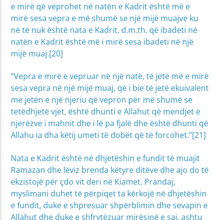
e mirë që veprohet në natën e Kadrit është më e
mirë sesa vepra e më shumë se një mijë muajve ku
në të nuk është nata e Kadrit, d.m.th. që ibadeti në
natën e Kadrit është më i mirë sesa ibadeti në një
mijë muaj.[20]
“Vepra e mirë e vepruar në një natë, të jetë më e mirë
sesa vepra në një mijë muaj, që i bie të jetë ekuivalent
me jetën e një njeriu që vepron për më shumë se
tetëdhjetë vjet, është dhunti e Allahut që mendjet e
njerëzve i mahnit dhe i lë pa fjalë dhe është dhunti që
Allahu ia dha këtij umeti të dobët që të forcohet.”[21]
Nata e Kadrit është në dhjetëshin e fundit të muajit
Ramazan dhe lëviz brenda këtyre ditëve dhe ajo do të
ekzistojë për çdo vit deri në Kiamet. Prandaj,
myslimani duhet të përpiqet ta kërkojë në dhjetëshin
e fundit, duke e shpresuar shpërblimin dhe sevapin e
Allahut dhe duke e shfrytëzuar mirësinë e saj, ashtu