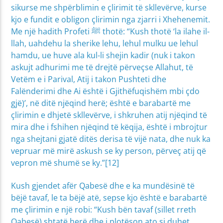
sikurse me shpërblimin e çlirimit të skllevërve, kurse
kjo e fundit e obligon çlirimin nga zjarri i Xhehenemit.
Me një hadith Profeti ﷺ thotë: “Kush thotë ‘la ilahe il-
llah, uahdehu la sherike lehu, lehul mulku ue lehul
hamdu, ue huve ala kul-li shejin kadir (nuk i takon
askujt adhurimi me të drejtë përveçse Allahut, të
Vetëm e i Parival, Atij i takon Pushteti dhe
Falënderimi dhe Ai është i Gjithëfuqishëm mbi çdo
gjë)’, në ditë njëqind herë; është e barabartë me
çlirimin e dhjetë skllevërve, i shkruhen atij njëqind të
mira dhe i fshihen njëqind të këqija, është i mbrojtur
nga shejtani gjatë ditës derisa të vijë nata, dhe nuk ka
vepruar më mirë askush se ky person, përveç atij që
vepron më shumë se ky.”[12]
Kush gjendet afër Qabesë dhe e ka mundësinë të
bëjë tavaf, le ta bëjë atë, sepse kjo është e barabartë
me çlirimin e një robi: “Kush bën tavaf (sillet rreth
Qabesë) shtatë herë dhe i plotëson ato si duhet