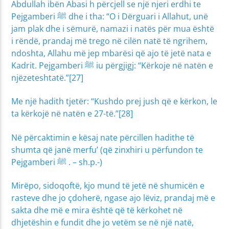
Abdullah ibën Abasi h përcjell se një njeri erdhi te
Pejgamberi ﷺ dhe i tha: “O i Dërguari i Allahut, unë
jam plak dhe i sëmurë, namazi i natës për mua është
i rëndë, prandaj më trego në cilën natë të ngrihem,
ndoshta, Allahu më jep mbarësi që ajo të jetë nata e
Kadrit. Pejgamberi ﷺ iu përgjigj: “Kërkoje në natën e
njëzeteshtatë.”[27]
Me një hadith tjetër: “Kushdo prej jush që e kërkon, le
ta kërkojë në natën e 27-të.”[28]
Në përcaktimin e kësaj nate përcillen hadithe të
shumta që janë merfu’ (që zinxhiri u përfundon te
Pejgamberi ﷺ . – sh.p.-)
Mirëpo, sidoqoftë, kjo mund të jetë në shumicën e
rasteve dhe jo çdoherë, ngase ajo lëviz, prandaj më e
sakta dhe më e mira është që të kërkohet në
dhjetëshin e fundit dhe jo vetëm se në një natë,