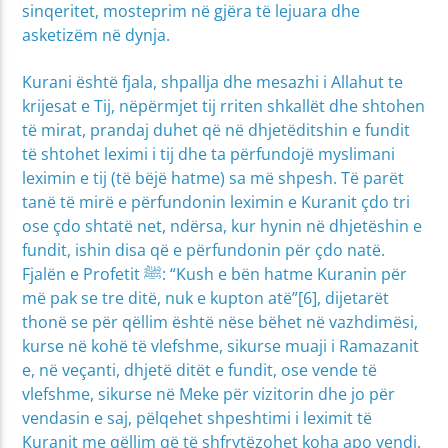
sinqeritet, mosteprim në gjëra të lejuara dhe
asketizëm në dynja.
Kurani është fjala, shpallja dhe mesazhi i Allahut te
krijesat e Tij, nëpërmjet tij rriten shkallët dhe shtohen
të mirat, prandaj duhet që në dhjetëditshin e fundit
të shtohet leximi i tij dhe ta përfundojë myslimani
leximin e tij (të bëjë hatme) sa më shpesh. Të parët
tanë të mirë e përfundonin leximin e Kuranit çdo tri
ose çdo shtatë net, ndërsa, kur hynin në dhjetëshin e
fundit, ishin disa që e përfundonin për çdo natë.
Fjalën e Profetit ﷺ: “Kush e bën hatme Kuranin për
më pak se tre ditë, nuk e kupton atë”[6], dijetarët
thonë se për qëllim është nëse bëhet në vazhdimësi,
kurse në kohë të vlefshme, sikurse muaji i Ramazanit
e, në veçanti, dhjetë ditët e fundit, ose vende të
vlefshme, sikurse në Meke për vizitorin dhe jo për
vendasin e saj, pëlqehet shpeshtimi i leximit të
Kuranit me qëllim që të shfrytëzohet koha apo vendi.