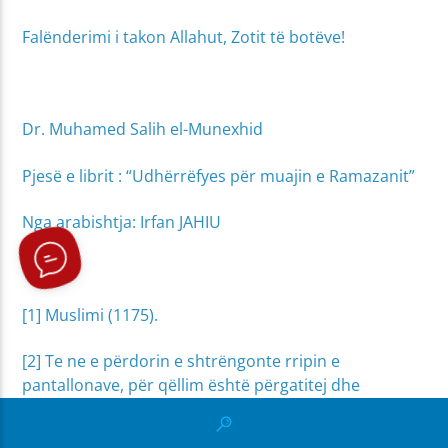
Falënderimi i takon Allahut, Zotit të botëve!
Dr. Muhamed Salih el-Munexhid
Pjesë e librit : “Udhërrëfyes për muajin e Ramazanit”
Nga arabishtja: Irfan JAHIU
[1] Muslimi (1175).
[2] Te ne e përdorin e shtrëngonte rripin e
pantallonave, për qëllim është përgatitej dhe
shtrëngohej për ibadet. (sh.p.)