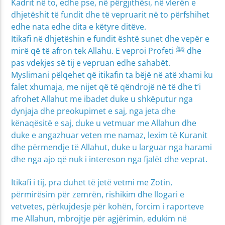
Kadrit në to, edhe pse, në përgjithësi, në vlerën e
dhjetëshit të fundit dhe të vepruarit në to përfshihet
edhe nata edhe dita e këtyre ditëve.
Itikafi në dhjetëshin e fundit është sunet dhe vepër e
mirë që të afron tek Allahu. E veproi Profeti ﷺ dhe
pas vdekjes së tij e vepruan edhe sahabët.
Myslimani pëlqehet që itikafin ta bëjë në atë xhami ku
falet xhumaja, me nijet që të qëndrojë në të dhe t’i
afrohet Allahut me ibadet duke u shkëputur nga
dynjaja dhe preokupimet e saj, nga jeta dhe
kënaqësitë e saj, duke u vetmuar me Allahun dhe
duke e angazhuar veten me namaz, lexim të Kuranit
dhe përmendje të Allahut, duke u larguar nga harami
dhe nga ajo që nuk i intereson nga fjalët dhe veprat.
Itikafi i tij, pra duhet të jetë vetmi me Zotin,
përmirësim për zemrën, rishikim dhe llogari e
vetvetes, përkujdesje për kohën, forcim i raporteve
me Allahun, mbrojtje për agjërimin, edukim në