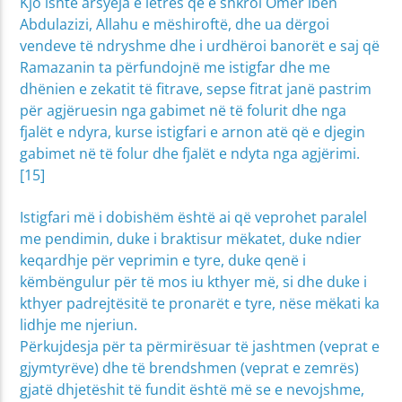
Kjo ishte arsyeja e letrës që e shkroi Omer ibën
Abdulazizi, Allahu e mëshiroftë, dhe ua dërgoi
vendeve të ndryshme dhe i urdhëroi banorët e saj që
Ramazanin ta përfundojnë me istigfar dhe me
dhënien e zekatit të fitrave, sepse fitrat janë pastrim
për agjëruesin nga gabimet në të folurit dhe nga
fjalët e ndyra, kurse istigfari e arnon atë që e djegin
gabimet në të folur dhe fjalët e ndyta nga agjërimi.
[15]
Istigfari më i dobishëm është ai që veprohet paralel
me pendimin, duke i braktisur mëkatet, duke ndier
keqardhje për veprimin e tyre, duke qenë i
këmbëngulur për të mos iu kthyer më, si dhe duke i
kthyer padrejtësitë te pronarët e tyre, nëse mëkati ka
lidhje me njeriun.
Përkujdesja për ta përmirësuar të jashtmen (veprat e
gjymtyrëve) dhe të brendshmen (veprat e zemrës)
gjatë dhjetëshit të fundit është më se e nevojshme,