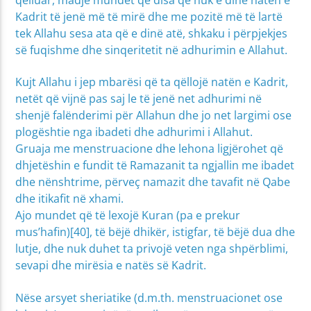
Kadrit të jenë më të mirë dhe me pozitë më të lartë
tek Allahu sesa ata që e dinë atë, shkaku i përpjekjes
së fuqishme dhe sinqeritetit në adhurimin e Allahut.
Kujt Allahu i jep mbarësi që ta qëllojë natën e Kadrit,
netët që vijnë pas saj le të jenë net adhurimi në
shenjë falënderimi për Allahun dhe jo net largimi ose
plogështie nga ibadeti dhe adhurimi i Allahut.
Gruaja me menstruacione dhe lehona ligjërohet që
dhjetëshin e fundit të Ramazanit ta ngjallin me ibadet
dhe nënshtrime, përveç namazit dhe tavafit në Qabe
dhe itikafit në xhami.
Ajo mundet që të lexojë Kuran (pa e prekur
mus’hafin)[40], të bëjë dhikër, istigfar, të bëjë dua dhe
lutje, dhe nuk duhet ta privojë veten nga shpërblimi,
sevapi dhe mirësia e natës së Kadrit.
Nëse arsyet sheriatike (d.m.th. menstruacionet ose