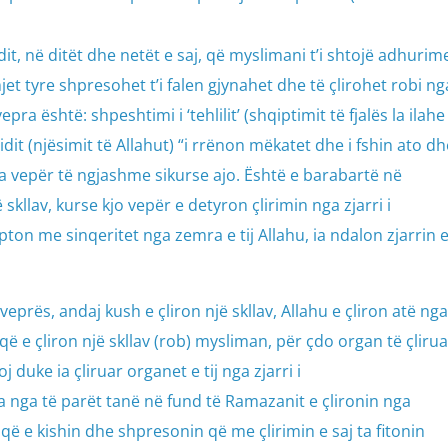
it, në ditët dhe netët e saj, që myslimani t’i shtojë adhurim
t tyre shpresohet t’i falen gjynahet dhe të çlirohet robi ng
ra është: shpeshtimi i ‘tehlilit’ (shqiptimit të fjalës la ilahe i
dit (njësimit të Allahut) “i rrënon mëkatet dhe i fshin ato dh
a vepër të ngjashme sikurse ajo. Është e barabartë në
 skllav, kurse kjo vepër e detyron çlirimin nga zjarri i
ton me sinqeritet nga zemra e tij Allahu, ia ndalon zjarrin 
 veprës, andaj kush e çliron një skllav, Allahu e çliron atë nga
që e çliron një skllav (rob) mysliman, për çdo organ të çlirua
oj duke ia çliruar organet e tij nga zjarri i
a nga të parët tanë në fund të Ramazanit e çlironin nga
që e kishin dhe shpresonin që me çlirimin e saj ta fitonin