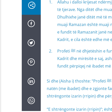
Allahu i dalloi krijesat ndërmj
të tjerave. Nga ditët dhe muajt
Dhulhixhe janë ditët më të mi
muaji Ramazan është muaji më
e fundit të Ramazanit janë n
Kadrit, e cila është edhe më 
Profeti ﷺ në dhjetëshin e fundit përpiqej në ibadet deri në maksimum, e kërkonte natën
Kadrit dhe mirësitë e saj, ashtu siç pë
fundit përpiqej në ibadet më 
natën (me ibadet) dhe e zgjonte fa
shtrëngonte izarin (rripin) dhe përp
“E shtrëngonte izarin (rripin)”; ë