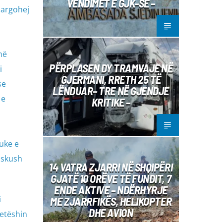
VENDIMET E GJK-SË –
largohej
në
PËRPLASEN DY TRAMVAJE NË
i
GJERMANI, RRETH 25 TË
se
LËNDUAR– TRE NË GJENDJE
 e
KRITIKE –
uke e
askush
14 VATRA ZJARRI NË SHQIPËRI
GJATË 10 ORËVE TË FUNDIT, 7
ENDE AKTIVE – NDËRHYRJE
i
ME ZJARRFIKËS, HELIKOPTER
DHE AVION
jetëshin