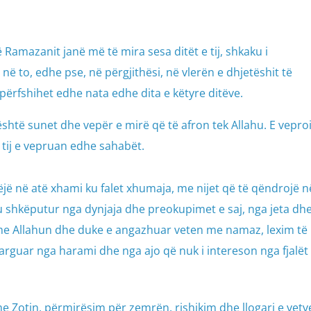
ë Ramazanit janë më të mira sesa ditët e tij, shkaku i
 në to, edhe pse, në përgjithësi, në vlerën e dhjetëshit të
 përfshihet edhe nata edhe dita e këtyre ditëve.
 është sunet dhe vepër e mirë që të afron tek Allahu. E vepro
es së tij e vepruan edhe sahabët.
ëjë në atë xhami ku falet xhumaja, me nijet që të qëndrojë n
 u shkëputur nga dynjaja dhe preokupimet e saj, nga jeta dh
me Allahun dhe duke e angazhuar veten me namaz, lexim të 
arguar nga harami dhe nga ajo që nuk i intereson nga fjalët
mi me Zotin, përmirësim për zemrën, rishikim dhe llogari e vetv