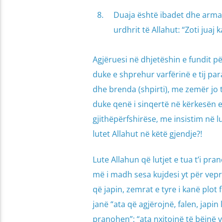
Duaja është ibadet dhe arma 
urdhrit të Allahut: “Zoti juaj 
Agjëruesi në dhjetëshin e fundit p
duke e shprehur varfërinë e tij para
dhe brenda (shpirti), me zemër jo t
duke qenë i sinqertë në kërkesën e 
gjithëpërfshirëse, me insistim në lu
lutet Allahut në këtë gjendje?!
Lute Allahun që lutjet e tua t’i pr
më i madh sesa kujdesi yt për vepr
që japin, zemrat e tyre i kanë plot f
janë “ata që agjërojnë, falen, japi
pranohen”: “ata nxitojnë të bëjnë 