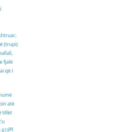
i
shtruar,
ë (trupi)
llall,
 fjalë
ai që i
 shumë
pin atë
tillët
t’u
[8]
 61)