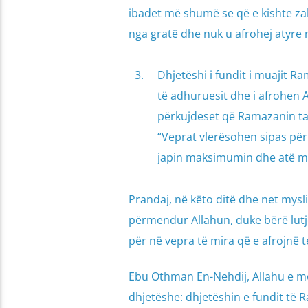
ibadet më shumë se që e kishte zako
nga gratë dhe nuk u afrohej atyre 
Dhjetëshi i fundit i muajit R
të adhuruesit dhe i afrohen 
përkujdeset që Ramazanin ta
“Veprat vlerësohen sipas për
japin maksimumin dhe atë më
Prandaj, në këto ditë dhe net mysl
përmendur Allahun, duke bërë lutje,
për në vepra të mira që e afrojnë t
Ebu Othman En-Nehdij, Allahu e mës
dhjetëshe: dhjetëshin e fundit të 