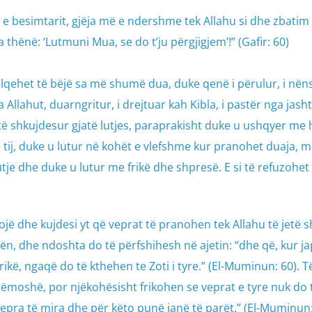
e besimtarit, gjëja më e ndershme tek Allahu si dhe zbatim 
ka thënë: ‘Lutmuni Mua, se do t’ju përgjigjem’!” (Gafir: 60)
ëlqehet të bëjë sa më shumë dua, duke qenë i përulur, i nën
 Allahut, duarngritur, i drejtuar kah Kibla, i pastër nga jasht
ë shkujdesur gjatë lutjes, paraprakisht duke u ushqyer me ha
tij, duke u lutur në kohët e vlefshme kur pranohet duaja, me
tje dhe duke u lutur me frikë dhe shpresë. E si të refuzohet 
anojë dhe kujdesi yt që veprat të pranohen tek Allahu të jetë
ën, dhe ndoshta do të përfshihesh në ajetin: “dhe që, kur ja
rikë, ngaqë do të kthehen te Zoti i tyre.” (El-Muminun: 60). Të 
n lëmoshë, por njëkohësisht frikohen se veprat e tyre nuk do 
vepra të mira dhe për këto punë janë të parët.” (El-Muminun: