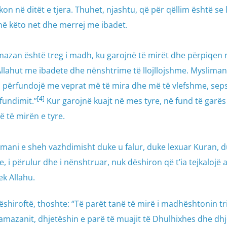
n në ditët e tjera. Thuhet, njashtu, që për qëllim është se 
në këto net dhe merrej me ibadet.
amazan është treg i madh, ku garojnë të mirët dhe përpiqen 
Allahut me ibadete dhe nënshtrime të llojllojshme. Mysliman
 përfundojë me veprat më të mira dhe më të vlefshme, sep
[4]
fundimit.”
Kur garojnë kuajt në mes tyre, në fund të garës
 të mirën e tyre.
imani e sheh vazhdimisht duke u falur, duke lexuar Kuran, d
 i përulur dhe i nënshtruar, nuk dëshiron që t’ia tejkalojë 
ek Allahu.
hiroftë, thoshte: “Të parët tanë të mirë i madhështonin tr
Ramazanit, dhjetëshin e parë të muajit të Dhulhixhes dhe dh