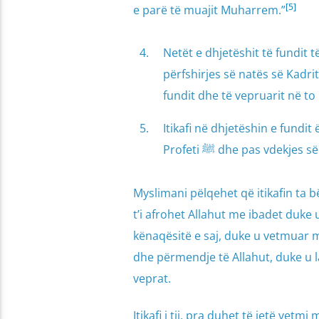
[5]
e parë të muajit Muharrem.”
Netët e dhjetëshit të fundit t
përfshirjes së natës së Kadrit
fundit dhe të vepruarit në to
Itikafi në dhjetëshin e fundit
Profeti ﷺ dhe pas vdekj
Myslimani pëlqehet që itikafin ta b
t’i afrohet Allahut me ibadet duke
kënaqësitë e saj, duke u vetmuar 
dhe përmendje të Allahut, duke u l
veprat.
Itikafi i tij, pra duhet të jetë vet