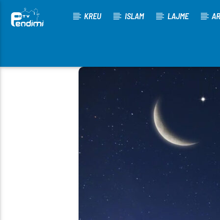
KREU
ISLAM
LAJME
AR
[There are no radio stations in the database]