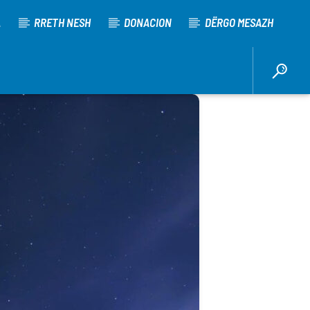
A
RRETH NESH
DONACION
DËRGO MESAZH