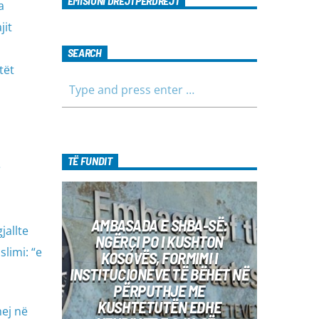
EMISIONI DREJTPËRDREJT
a
jit
SEARCH
tët
TË FUNDIT
AMBASADA E SHBA-SË:
gjallte
NGËRÇI PO I KUSHTON
limi: “e
KOSOVËS, FORMIMI I
INSTITUCIONEVE TË BËHET NË
PËRPUTHJE ME
KUSHTETUTËN EDHE
hej në