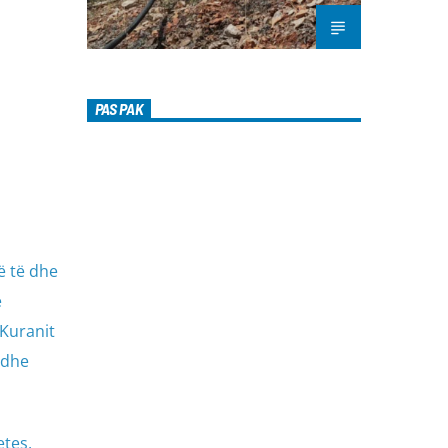
PAS PAK
i
ë të dhe
e
Kuranit
 dhe
etes,