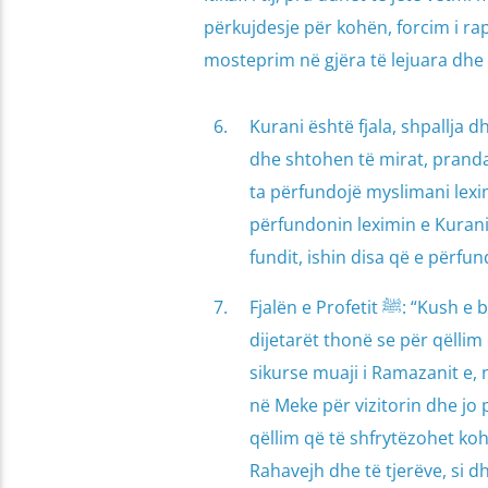
përkujdesje për kohën, forcim i ra
mosteprim në gjëra të lejuara dhe
Kurani është fjala, shpallja dh
dhe shtohen të mirat, prandaj
ta përfundojë myslimani lexim
përfundonin leximin e Kuranit
fundit, ishin disa që e përfu
Fjalën e Prof
dijetarët thonë se për qëlli
sikurse muaji i Ramazanit e, n
në Meke për vizitorin dhe jo 
qëllim që të shfrytëzohet ko
Rahavejh dhe të tjerëve, si d