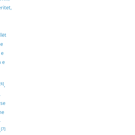
ritet,
lët
he
 e
n e
[6]
,
,
rse
me
-
[7]
.