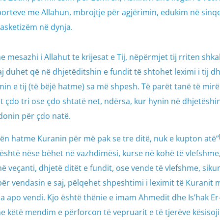
porteve me Allahun, mbrojtje për agjërimin, edukim në sinqe
 asketizëm në dynja.
e mesazhi i Allahut te krijesat e Tij, nëpërmjet tij rriten shkal
 duhet që në dhjetëditshin e fundit të shtohet leximi i tij d
in e tij (të bëjë hatme) sa më shpesh. Të parët tanë të mirë
 çdo tri ose çdo shtatë net, ndërsa, kur hynin në dhjetëshi
ndonin për çdo natë.
etit ﷺ: “Kush e bën hatme Kuranin për më pak se tre ditë, nuk e kupton atë”
m është nëse bëhet në vazhdimësi, kurse në kohë të vlefshme
ë veçanti, dhjetë ditët e fundit, ose vende të vlefshme, siku
për vendasin e saj, pëlqehet shpeshtimi i leximit të Kuranit 
ha apo vendi. Kjo është thënie e imam Ahmedit dhe Is’hak Er
he këtë mendim e përforcon të vepruarit e të tjerëve kësisoji